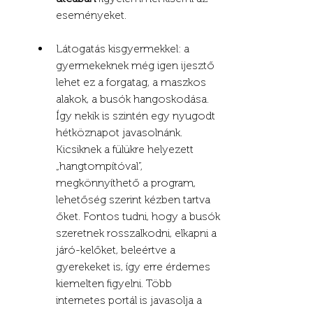
eseményeket.
Látogatás kisgyermekkel: a 
gyermekeknek még igen ijesztő 
lehet ez a forgatag, a maszkos 
alakok, a busók hangoskodása. 
Így nekik is szintén egy nyugodt 
hétköznapot javasolnánk. 
Kicsiknek a fülükre helyezett 
„hangtompítóval”, 
megkönnyíthető a program, 
lehetőség szerint kézben tartva 
őket. Fontos tudni, hogy a busók 
szeretnek rosszalkodni, elkapni a 
járó-kelőket, beleértve a 
gyerekeket is, így erre érdemes 
kiemelten figyelni. Több 
internetes portál is javasolja a 