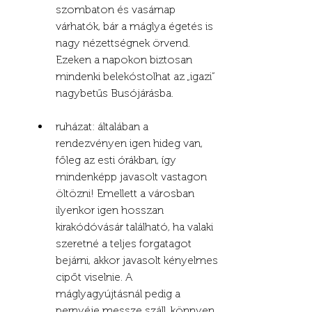
szombaton és vasárnap 
várhatók, bár a máglya égetés is 
nagy nézettségnek örvend. 
Ezeken a napokon biztosan 
mindenki belekóstolhat az „igazi” 
nagybetűs Busójárásba.
ruházat: általában a 
rendezvényen igen hideg van, 
főleg az esti órákban, így 
mindenképp javasolt vastagon 
öltözni! Emellett a városban 
ilyenkor igen hosszan 
kirakódóvásár található, ha valaki 
szeretné a teljes forgatagot 
bejárni, akkor javasolt kényelmes 
cipőt viselnie. A 
máglyagyújtásnál pedig a 
pernyéje messze száll, könnyen 