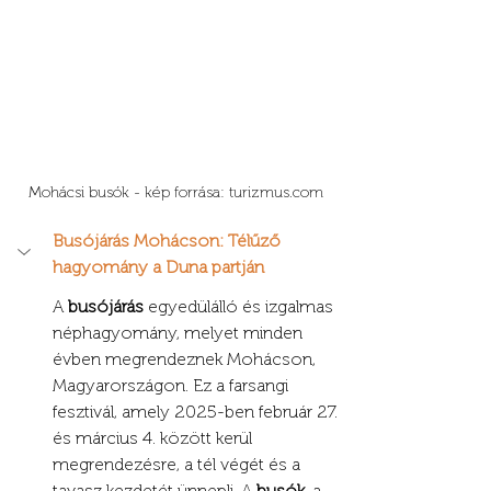
Mohácsi busók - kép forrása: 
turizmus.com
Busójárás Mohácson: Télűző 
hagyomány a Duna partján
A 
busójárás
 egyedülálló és izgalmas 
néphagyomány, melyet minden 
évben megrendeznek Mohácson, 
Magyarországon. Ez a farsangi 
fesztivál, amely 2025-ben február 27. 
és március 4. között kerül 
megrendezésre, a tél végét és a 
tavasz kezdetét ünnepli. A 
busók
, a 