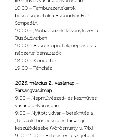
kézműves vásár a belvárosban
10:00 – Tamburazenekarok, 
busócsoportok a Busóudvar Folk 
Színpadán
10:00 – „Mohácsi ízek” látványfőzés a 
Busóudvarban
10:00 – Busócsoportok, néptánc és 
népzenei bemutatók
18:00 – Koncertek
19:00 – Táncház
2025. március 2., vasárnap – 
Farsangvasárnap
9:00 – Népművészeti- és kézműves 
vásár a belvárosban
9:00 – Nyitott udvar – betekintés a 
„Télűzők” busócsoport farsangi 
készülődésébe (Vörösmarty u. 7/b.)
9:00-11:00 – Betekintés a szigetből 