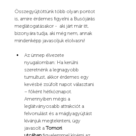
Összegyűjtöttünk több olyan pontot 
is, amire érdemes figyelni a Busójárás 
meglátogatásakor -  aki járt már itt, 
bizonyára tudja, aki még nem, annak 
mindenképp javasoljuk elolvasni!
Az ünnep élvezete 
nyugalomban: Ha kerülni 
szeretnénk a legnagyobb 
tumultust, akkor érdemes egy 
kevésbé zsúfolt napot választani 
– főként hétköznapot. 
Amennyiben mégis a 
leglátványosabb attrakciót a 
felvonulást és a máglyagyújtást 
kívánjuk megtekinteni, úgy 
javasolt a 
Tomori 
utcában
 figyelemmel kísérni az 