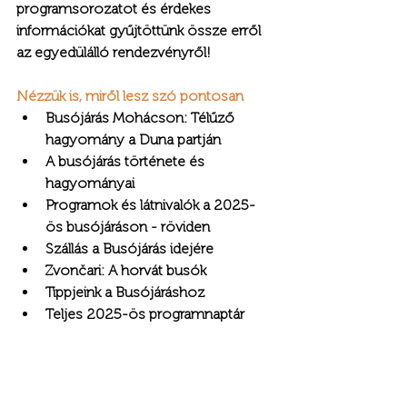
programsorozatot és érdekes 
információkat gyűjtöttünk össze erről 
az egyedülálló rendezvényről!
Nézzük is, miről lesz szó pontosan
Busójárás Mohácson: Télűző 
hagyomány a Duna partján
A busójárás története és 
hagyományai
Programok és látnivalók a 2025-
ös busójáráson - röviden
Szállás a Busójárás idejére
Zvončari: A horvát busók
Tippjeink a Busójáráshoz
Teljes 2025-ös programnaptár