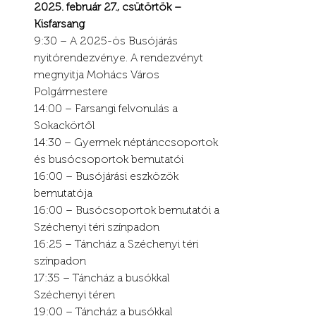
2025. február 27., csütörtök – 
Kisfarsang
9:30 – A 2025-ös Busójárás 
nyitórendezvénye. A rendezvényt 
megnyitja Mohács Város 
Polgármestere
14:00 – Farsangi felvonulás a 
Sokackörtől
14:30 – Gyermek néptánccsoportok 
és busócsoportok bemutatói
16:00 – Busójárási eszközök 
bemutatója
16:00 – Busócsoportok bemutatói a 
Széchenyi téri színpadon
16:25 – Táncház a Széchenyi téri 
színpadon
17:35 – Táncház a busókkal 
Széchenyi téren
19:00 – Táncház a busókkal 