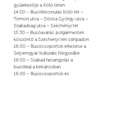
gyülekezője a Kóló téren
14:00 – Busófelvonulás Kóló tér – 
Tomori utca – Dózsa György utca – 
Szabadság utca – Széchényi tér
15:30 – Busóavatás, polgármesteri 
köszöntő a Széchenyi téri színpadon
16:00 – Busócsoportok érkezése a 
Selyemgyár Kulturális Negyedbe
16:00 – Szabad farsangolás a 
busókkal a belvárosban
16:00 – Busócsoportok és 
néptánccsoportok bemutatói a 
Széchenyi téri színpadon
16:30 – Farsangi koporsó 
vízrebocsátása a Bödönhajós 
csoport közreműködésével a 
kompkikötőnél
17:00 – Máglyagyújtás és tánc a 