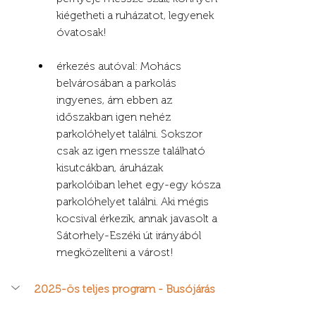
kiégetheti a ruházatot, legyenek 
óvatosak!
érkezés autóval: Mohács 
belvárosában a parkolás 
ingyenes, ám ebben az 
időszakban igen nehéz 
parkolóhelyet találni. Sokszor 
csak az igen messze található 
kisutcákban, áruházak 
parkolóiban lehet egy-egy kósza 
parkolóhelyet találni. Aki mégis 
kocsival érkezik, annak javasolt a 
Sátorhely-Eszéki út irányából 
megközelíteni a várost!
2025-ös teljes program - Busójárás