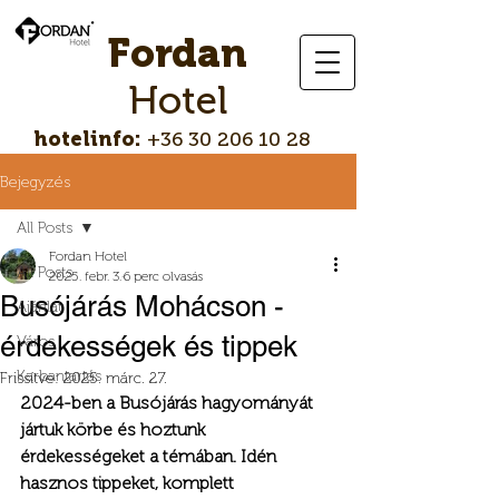
Fordan
Hotel
hotelinfo:
+36 30 206 10 28
Bejegyzés
All Posts
Fordan Hotel
All Posts
2025. febr. 3.
6 perc olvasás
Busójárás Mohácson -
Ajánlat
érdekességek és tippek
Város
Karbantartás
Frissítve:
2025. márc. 27.
2024-ben a Busójárás hagyományát 
jártuk körbe és hoztunk 
érdekességeket a témában. Idén 
hasznos tippeket, komplett 