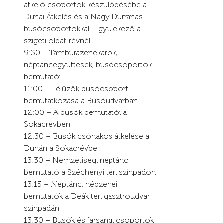
átkelő csoportok készülődésébe a 
Dunai Átkelés és a Nagy Durranás 
busócsoportokkal – gyülekező a 
szigeti oldali révnél
9:30 – Tamburazenekarok, 
néptáncegyüttesek, busócsoportok 
bemutatói
11:00 – Télűzők busócsoport 
bemutatkozása a Busóudvarban
12:00 – A busók bemutatói a 
Sokacrévben
12:30 – Busók csónakos átkelése a 
Dunán a Sokacrévbe
13:30 – Nemzetiségi néptánc 
bemutató a Széchényi téri színpadon
13:15 – Néptánc, népzenei 
bemutatók a Deák téri gasztroudvar 
színpadán
13:30 – Busók és farsangi csoportok 