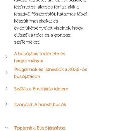
félelmetes, álarcos férfiak, akik a 
fesztivál főszereplői, hatalmas fából 
készült maszkokat és 
gyapjúköpenyeket viselnek, hogy 
elűzzék a telet és a gonosz 
szellemeket.
A busójárás története és 
hagyományai
Programok és látnivalók a 2025-ös 
busójáráson
Szállás a Busójárás idejére
Zvončari: A horvát busók
Tippjeink a Busójáráshoz