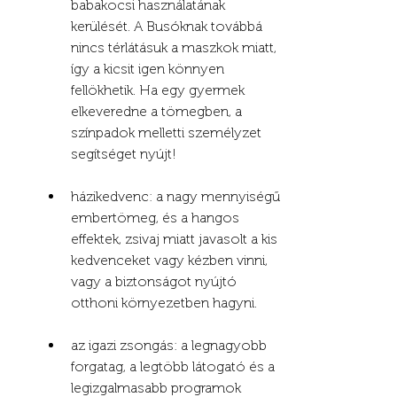
babakocsi használatának 
kerülését. A Busóknak továbbá 
nincs térlátásuk a maszkok miatt, 
így a kicsit igen könnyen 
fellökhetik. Ha egy gyermek 
elkeveredne a tömegben, a 
színpadok melletti személyzet 
segítséget nyújt!
házikedvenc: a nagy mennyiségű 
embertömeg, és a hangos 
effektek, zsivaj miatt javasolt a kis 
kedvenceket vagy kézben vinni, 
vagy a biztonságot nyújtó 
otthoni környezetben hagyni.
az igazi zsongás: a legnagyobb 
forgatag, a legtöbb látogató és a 
legizgalmasabb programok 