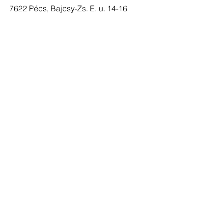
7622 Pécs, Bajcsy-Zs. E. u. 14-16
Tel:
+36 30 206 10 28
info@fordanhotel.hu
Kapcsolat
Cím
info@fordanhotel.hu
7622 Pécs, Bajcsy-Zs.
Tel:
+36 30 206 10 28
Endre utca 14-16.
Elfogadott
fizetőeszközök
Visa és Master Card
bankkártyák
Minden típusú SZÉP
kártya
NTAK szám
SZ19000312
Adatkezelési Tájékoztató |
ÁSZF
|