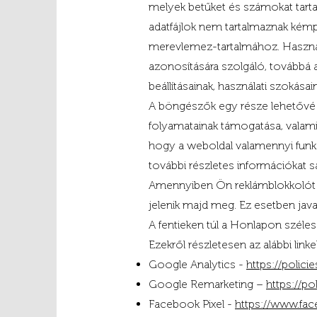
melyek betűket és számokat tarta
adatfájlok nem tartalmaznak kémp
merevlemez-tartalmához. Használ
azonosítására szolgáló, továbbá a
beállításainak, használati szokás
A böngészők egy része lehetővé tesz
folyamatainak támogatása, valami
hogy a weboldal valamennyi funkc
további részletes információkat 
Amennyiben Ön reklámblokkolót ha
jelenik majd meg. Ez esetben java
A fentieken túl a Honlapon széles 
Ezekről részletesen az alábbi link
Google Analytics -
https://polic
Google Remarketing –
https://p
Facebook Pixel -
https://www.fa