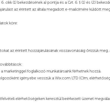
. cikk (1) bekezdésének a) pontja és a Grt. 6. § (1) és (2) bekezdé
rulást az érintett az általa megadott e-mailcímére küldött meger
datok köre:
tokat az érintett hozzájárulásának visszavonásáig őrizzük meg,
továbbítások:
a marketinggel foglalkozó munkatársaink férhetnek hozzá.
ldolgozóként igényebe vesszük a Wix.com LTD (Cím, elérhetőség
latfelvételi elérhetőségeken keresztül beérkezett üzenet megvál