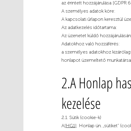
az érintett hozzájárulása [GDPR 6.
A személyes adatok köre:
A kapcsolati űrlapon keresztül ü
Az adatkezelés időtartama:
Az üzenetet küldő hozzájárulásána
Adatokhoz való hozzáférés:
a személyes adatokhoz kizárólag a
honlapot üzemeltető munkatársak, 
2.A Honlap has
kezelése
2.1. Sütik (cookie-k)
A
[HG1]
Honlap ún. „sütiket” (cooki