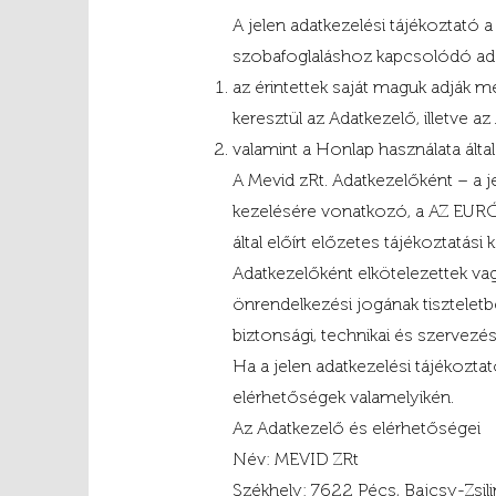
A jelen adatkezelési tájékoztató 
szobafoglaláshoz kapcsolódó adatke
az érintettek saját maguk adják 
keresztül az Adatkezelő, illetve a
valamint a Honlap használata álta
A Mevid zRt. Adatkezelőként – a j
kezelésére vonatkozó, a AZ EUR
által előírt előzetes tájékoztatás
Adatkezelőként elkötelezettek va
önrendelkezési jogának tisztelet
biztonsági, technikai és szervezés
Ha a jelen adatkezelési tájékozta
elérhetőségek valamelyikén.
Az Adatkezelő és elérhetőségei
Név: MEVID ZRt
Székhely: 7622 Pécs, Bajcsy-Zsili