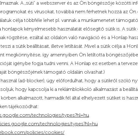
lmaznak. A „süti” a webszerver és az Ön böngészője közötti i
rogramokat és vírusokat, továbbá nem férhetnek hozzá az Ön g
atuk célja többféle lehet pl. vannak a munkamenetet támogató
 honlapok kényelmesebb használatát elősegítő sütik is. A sütik
ainak rögzítése, ezáltal az oldalon való navigáció és a Honlap h
i a sütik beállításait, illetve letiltását. Mivel a sütik célja a 
nt megkönnyítése, így amennyiben Ön letiltotta böngészőjében a
ióját igénybe fogja tudni venni. A Honlap ez esetben a tervezet
saját böngészőjének támogató oldalán olvashat.)
sznál (ad-blocker), úgy előfordulhat, hogy a sütikről szóló ny
soljuk, hogy kapcsolja ki a reklámblokkoló alkalmazást a beállít
körben alkalmazott, harmadik fél által elhelyezett sütiket is has
eken tájékozódhat:
ies.google.com/technologies/types?hl=hu
olicies.google.com/technologies/types?hl=hu
cebook.com/policies/cookies/