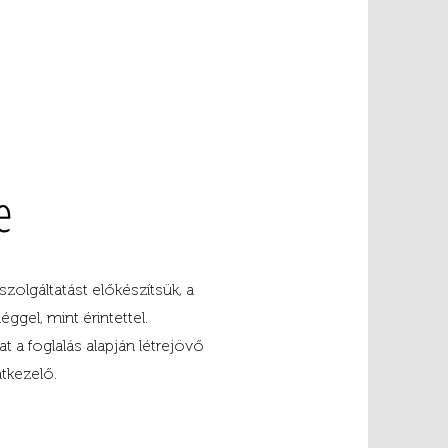
e
zolgáltatást előkészítsük, a
ggel, mint érintettel.
t a foglalás alapján létrejövő
atkezelő.