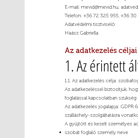
E-mail: mevid@mevid.hu; adatv
Telefon: +36 72 325 955, +36 30
Adatvédelmi tisztviselő:
Haász Gabriella
Az adatkezelés céljai
1. Az érintett 
1.1. Az adatkezelés célja: szobafog
Az adatkezeléssel biztosítjuk, hog
foglalással kapcsolatban szükség
Az adatkezelés jogalapja: GDPR 6. 
szálláshely-szolgáltatásra vonatk
A gyűjtött és kezelt személyes a
szobát foglaló személy neve