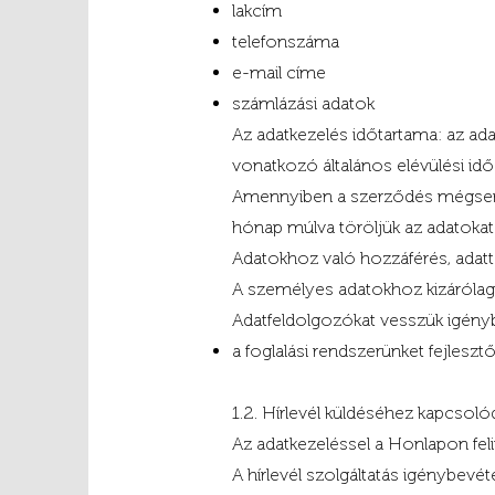
lakcím
telefonszáma
e-mail címe
számlázási adatok
Az adatkezelés időtartama: az adat
vonatkozó általános elévülési idő 
Amennyiben a szerződés mégsem jö
hónap múlva töröljük az adatokat
Adatokhoz való hozzáférés, adat
A személyes adatokhoz kizárólag 
Adatfeldolgozókat vesszük igény
a foglalási rendszerünket fejlesz
1.2. Hírlevél küldéséhez kapcsol
Az adatkezeléssel a Honlapon feli
A hírlevél szolgáltatás igénybevé