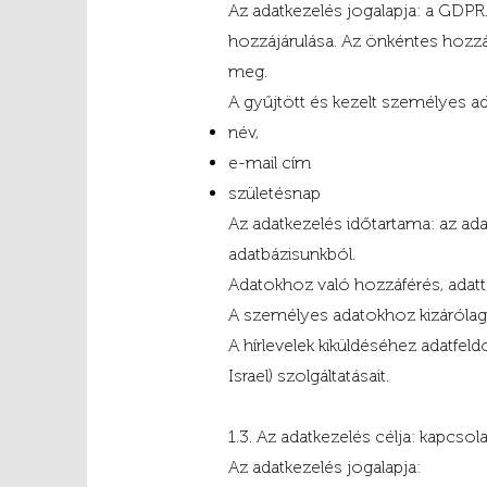
Az adatkezelés jogalapja: a GDPR. 6
hozzájárulása. Az önkéntes hozzájá
meg.
A gyűjtött és kezelt személyes a
név,
e-mail cím
születésnap
Az adatkezelés időtartama: az ada
adatbázisunkból.
Adatokhoz való hozzáférés, adat
A személyes adatokhoz kizárólag 
A hírlevelek kiküldéséhez adatfe
Israel) szolgáltatásait.
1.3. Az adatkezelés célja: kapcso
Az adatkezelés jogalapja: