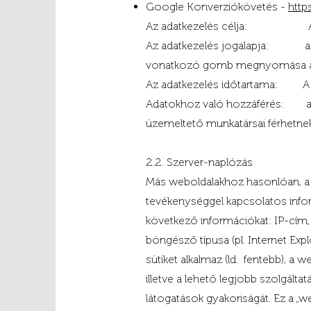
Google Konverziókövetés -
http
Az adatkezelés célja: A Honl
Az adatkezelés jogalapja: az éri
vonatkozó gomb megnyomása ál
Az adatkezelés időtartama: A v
Adatokhoz való hozzáférés: a sz
üzemeltető munkatársai férhetne
2.2. Szerver-naplózás
Más weboldalakhoz hasonlóan, a j
tevékenységgel kapcsolatos inform
következő információkat: IP-cím, a
böngésző típusa (pl. Internet Expl
sütiket alkalmaz (ld. fentebb), a
illetve a lehető legjobb szolgálta
látogatások gyakoriságát. Ez a „we