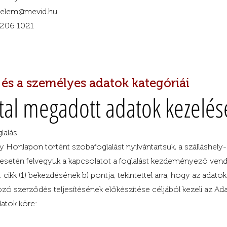
edelem@mevid.hu
 206 1021
 és a személyes adatok kategóriái
által megadott adatok kezelés
lalás
y Honlapon történt szobafoglalást nyilvántartsuk, a szálláshely-s
 esetén felvegyük a kapcsolatot a foglalást kezdeményező vendé
cikk (1) bekezdésének b) pontja, tekintettel arra, hogy az adatoka
ozó szerződés teljesítésének előkészítése céljából kezeli az Ad
datok köre: