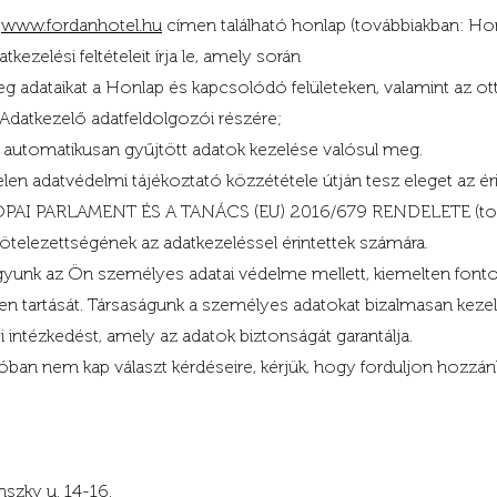
a
www.fordanhotel.hu
címen található honlap (továbbiakban: Hon
zelési feltételeit írja le, amely során
meg adataikat a Honlap és kapcsolódó felületeken, valamint az 
z Adatkezelő adatfeldolgozói részére;
l automatikusan gyűjtött adatok kezelése valósul meg.
elen adatvédelmi tájékoztató közzététele útján tesz eleget az é
ÓPAI PARLAMENT ÉS A TANÁCS (EU) 2016/679 RENDELETE (tová
i kötelezettségének az adatkezeléssel érintettek számára.
gyunk az Ön személyes adatai védelme mellett, kiemelten fontos
ben tartását. Társaságunk a személyes adatokat bizalmasan keze
i intézkedést, amely az adatok biztonságát garantálja.
tóban nem kap választ kérdéseire, kérjük, hogy forduljon hozzán
nszky u. 14-16.