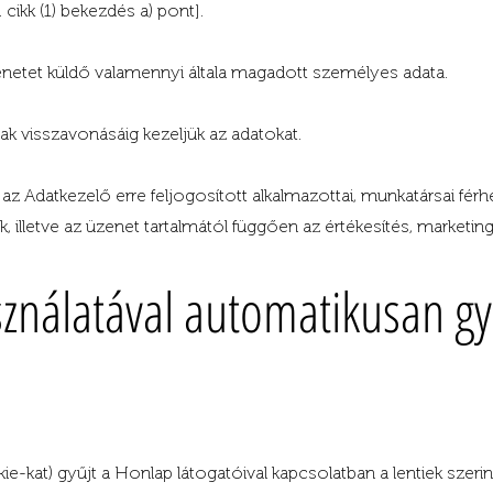
 cikk (1) bekezdés a) pont].
zenetet küldő valamennyi általa magadott személyes adata.
k visszavonásáig kezeljük az adatokat.
z Adatkezelő erre feljogosított alkalmazottai, munkatársai fér
illetve az üzenet tartalmától függően az értékesítés, marketing
ználatával automatikusan gy
e-kat) gyűjt a Honlap látogatóival kapcsolatban a lentiek szerint.