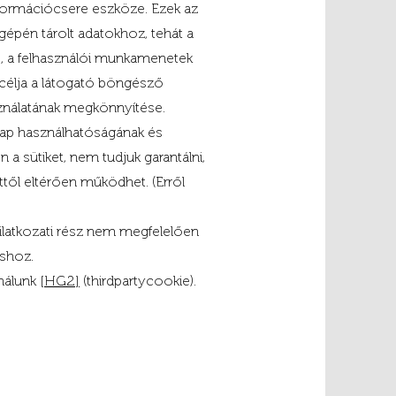
nformációcsere eszköze. Ezek az
épén tárolt adatokhoz, tehát a
, a felhasználói munkamenetek
 célja a látogató böngésző
asználatának megkönnyítése.
Honlap használhatóságának és
 sütiket, nem tudjuk garantálni,
től eltérően működhet. (Erről
ilatkozati rész nem megfelelően
áshoz.
ználunk
[HG2]
(thirdpartycookie).