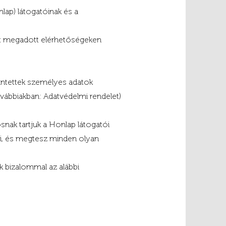
lap) látogatóinak és a
ott megadott elérhetőségeken
rintettek személyes adatok
bbiakban: Adatvédelmi rendelet)
nak tartjuk a Honlap látogatói
li, és megtesz minden olyan
k bizalommal az alábbi