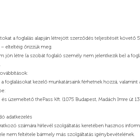
okat a foglalás alapján létrejött szerződés teljesítését követő 5
– elteltéig őrizzük meg.
n létre (a szobát foglaló személy nem jelentkezik be) a fogla
.
továbbítások:
a foglalásokat kezelő munkatársaink férhetnek hozzá, valamint 
be:
tő és üzemeltető thePass Kft. (1075 Budapest, Madách Imre út 13.
ódó adatkezelés
ratkozó számára hírlevél szolgáltatás keretében hasznos informá
tele nem feltétele bármely más szolgáltatás igénybevételének.