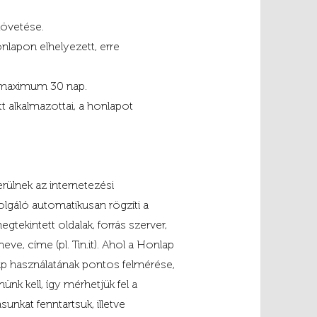
övetése.
lapon elhelyezett, erre
 maximum 30 nap.
 alkalmazottai, a honlapot
ülnek az internetezési
olgáló automatikusan rögzíti a
tekintett oldalak, forrás szerver,
ve, címe (pl. Tin.it). Ahol a Honlap
nlap használatának pontos felmérése,
nk kell, így mérhetjük fel a
unkat fenntartsuk, illetve