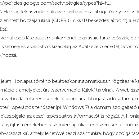
s://policies.google.com/technologies/types?hl=hu
ap felhasználóinak azonosítása és a látogatók nyomon k
ntett hozzájárulása [GDPR 6. cikk (1) bekezdés a) pont] a Hon
tal.
onatkozó látogatói munkamenet lezárásáig tartó időszak, de
emélyes adatokhoz kizárólag az Adatkezelő erre feljogosított
k hozzá.
elen Honlapra történő belépéskor automatikusan rögzítésre ker
ációk, amelyeket ún. „szervernapló fájlok” tárolnak. A webkisz
 weboldal felkeresésének időpontjai, a látogatás időtartama, meg
orer), operációs rendszer (pl. Windows 7) a domain szolgáltató ne
 webkiszolgáló az ezzel kapcsolatos információt is rögzíti. A Ho
tás nyújtása érdekében a szervernaplókat rendszeresen ellenőriznü
b-statisztika”, amely lehetővé teszi számunkra, hogy szolgáltatás