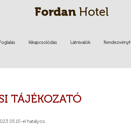
Fordan
Hotel
Foglalás
Kikapcsolódás
Látnivalók
Rendezvényh
SI TÁJÉKOZATÓ
2023 05.15-el hatályos.