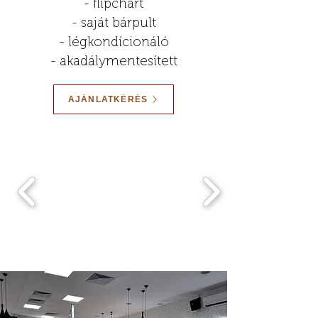
- flipchart
- saját bárpult
- légkondícionáló
- akadálymentesített
AJÁNLATKÉRÉS