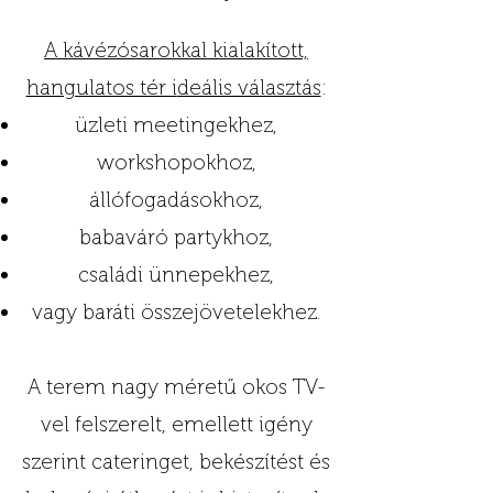
A kávézósarokkal kialakított,
hangulatos tér i
deális választás
:
üzleti meetingekhez,
workshopokhoz,
állófogadásokhoz,
babaváró partykhoz,
családi ünnepekhez,
vagy baráti összejövetelekhez.
A terem nagy méretű okos TV-
vel felszerelt, emellett igény
szerint cateringet, bekészítést és