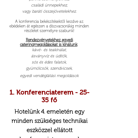
családi ünnepekhez,
vagy baráti összejövetelekhez.
A konferencia bekészítésektől kezdve az
ebédeken át egészen a díszvacsorákig minden
részletet személyre szabunk!
Rendezvényetekhez egyedi
cateringmegoldásokat is kínálunk
:
kávé- és teakínálat,
ásványvíz és üdítők,
sós és édes falatok,
gyümölcsök, szendvicsek,
egyedi vendéglátási megoldások​​​​
1. Konferenciaterem - 25-
35 fő
Hotelünk 4. emeletén egy
minden szükséges technikai
eszközzel ellátott