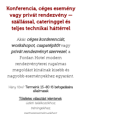
Konferencia, céges esemény
vagy privát rendezvény —
szállással, cateringgel és
teljes technikai háttérrel
Akár
céges konferenciát,
workshopot, csapatépítőt
vagy
privát rendezvényt szervezel
, a
Fordan Hotel modern
rendezvényterei rugalmas
megoldást kínálnak kisebb és
nagyobb eseményekhez egyaránt.
Hány főre?
Termeink 15–80 fő befogadására
alkalmasak
Tökéletes választást jelentenek
:
üzleti találkozókhoz,
tréningekhez,
partnereseményekhez,