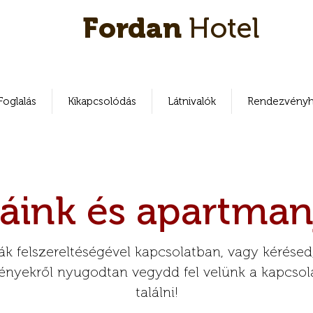
Fordan
Hotel
Foglalás
Kikapcsolódás
Látnivalók
Rendezvényh
áink és apartman
k felszereltéségével kapcsolatban, vagy kérésed,
igényekről nyugodtan vegydd fel velünk a kapcso
találni!