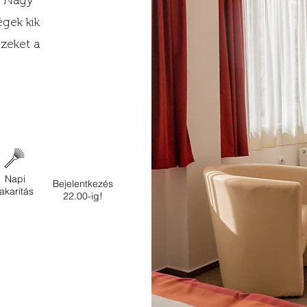
. Nagy
égek kik
zeket a
Napi
Bejelentkezés
takarítás
22.00-ig!