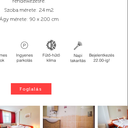
rendelkezésre.
Szoba mérete: 24 m2
Ágy mérete: 90 x 200 cm
lmes
Ingyenes
Fűtő-hűtő
Bejelentkezés
Napi
rok
parkolás
klíma
22.00-ig!
takarítás
Foglalás