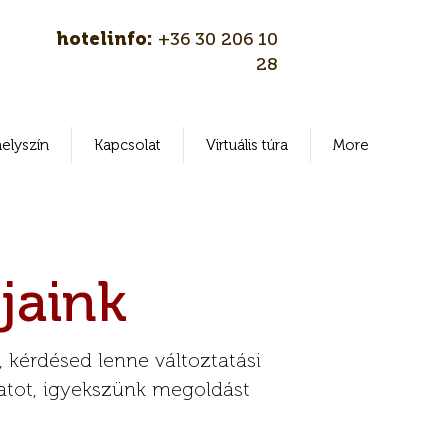
hotelinfo:
+36 30 206 10
28
elyszín
Kapcsolat
Virtuális túra
More
jaink
 kérdésed lenne változtatási
latot, igyekszünk megoldást