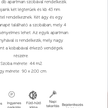
 db apartman szobával rendelkezik.
jaink két légterűek és kb 43 nm
ttel rendelkeznek. Két ágy és egy
anapé található a szobában, mely 4
 kényelmes lehet. Az egyik apartman
onyhával is rendelkezik, mely nagy
ent a kisbabával érkező vendégek
részére.
Szoba mérete: 44 m2
gy mérete: 90 x 200 cm
Napi
Ingyenes
Fűtő-hűtő
es
Bejelentkezés
takarítás
parkolás
klíma