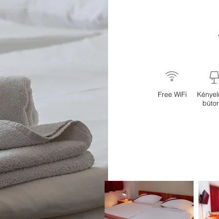
Free WiFi
Kénye
búto