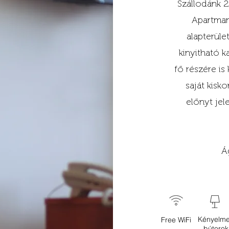
Szállodánk 2
Apartman
alapterüle
kinyitható k
fő részére is
saját kisk
előnyt jel
Á
Kényelm
Free WiFi
bútorok