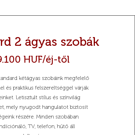
rd 2 ágyas szobák
9.10
0 HUF/éj-től
tandard kétágyas szobáink megfelelő
 és praktikus felszereltséggel várják
nket. Letisztult stílus és színvilág
et, mely nyugodt hangulatot biztosít
égeink részére. Minden szobában
ndíciónáló, TV, telefon, hűtő áll