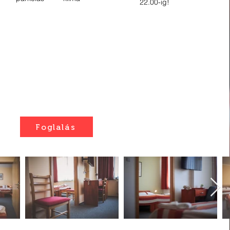
22.00-ig!
Foglalás