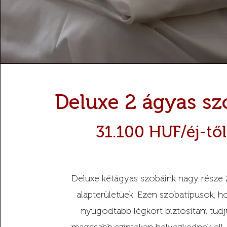
Deluxe 2 ágyas sz
31.100 HUF/éj-től
Deluxe kétágyas szobáink nagy része
alapterületüek. Ezen szobatípusok, h
nyugodtabb légkört biztosítani tudj