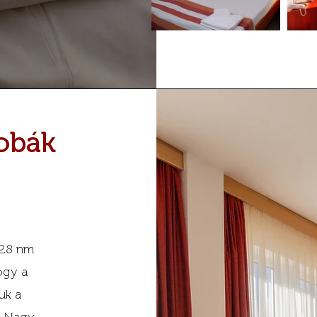
obák
 28 nm
ogy a
uk a