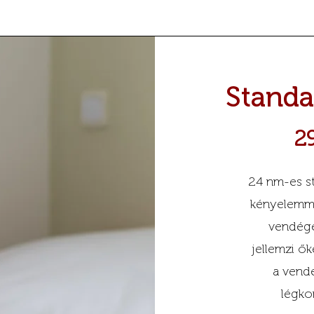
Standa
2
24 nm-es s
kényelemmel
vendégei
jellemzi ők
a vend
légko