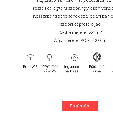
magasabb szinteken helyezkednek ell
része két légterű szoba, így azon vend
hosszabb időt töltenek szállodánkban e
szobákat preferálják.
Szoba mérete: 24 m2
Ágy mérete: 90 x 200 cm
Kényelmes
Free WiFi
Ingyenes
Fűtő-hűtő
bútorok
parkolás
klíma
Foglalás