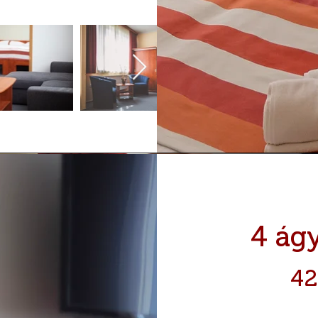
4 ág
42