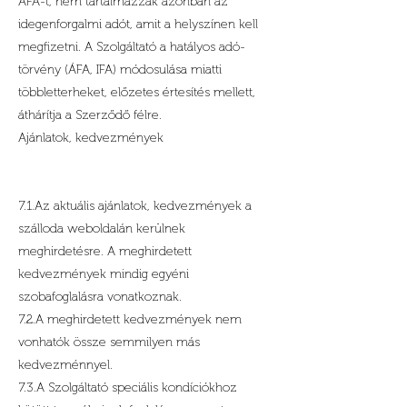
ÁFA-t, nem tartalmazzák azonban az
idegenforgalmi adót, amit a helyszínen kell
megfizetni. A Szolgáltató a hatályos adó-
törvény (ÁFA, IFA) módosulása miatti
többletterheket, előzetes értesítés mellett,
áthárítja a Szerződő félre.
Ajánlatok, kedvezmények
7.1.Az aktuális ajánlatok, kedvezmények a
szálloda weboldalán kerülnek
meghirdetésre. A meghirdetett
kedvezmények mindig egyéni
szobafoglalásra vonatkoznak.
7.2.A meghirdetett kedvezmények nem
vonhatók össze semmilyen más
kedvezménnyel.
7.3.A Szolgáltató speciális kondíciókhoz