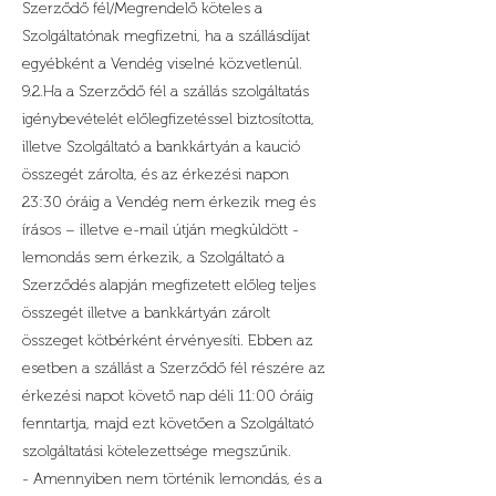
Szerződő fél/Megrendelő köteles a
Szolgáltatónak megfizetni, ha a szállásdíjat
egyébként a Vendég viselné közvetlenül.
9.2.Ha a Szerződő fél a szállás szolgáltatás
igénybevételét előlegfizetéssel biztosította,
illetve Szolgáltató a bankkártyán a kaució
összegét zárolta, és az érkezési napon
23:30 óráig a Vendég nem érkezik meg és
írásos – illetve e-mail útján megküldött -
lemondás sem érkezik, a Szolgáltató a
Szerződés alapján megfizetett előleg teljes
összegét illetve a bankkártyán zárolt
összeget kötbérként érvényesíti. Ebben az
esetben a szállást a Szerződő fél részére az
érkezési napot követő nap déli 11:00 óráig
fenntartja, majd ezt követően a Szolgáltató
szolgáltatási kötelezettsége megszűnik.
- Amennyiben nem történik lemondás, és a