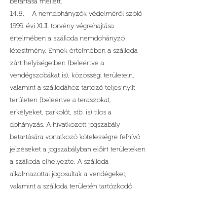
betartása mellett.
14.8. A nemdohányzók védelméről szóló
1999. évi XLII. törvény végrehajtása
értelmében a szálloda nemdohányzó
létesítmény. Ennek értelmében a szálloda
zárt helyiségeiben (beleértve a
vendégszobákat is), közösségi területein,
valamint a szállodához tartozó teljes nyílt
területen (beleértve a teraszokat,
erkélyeket, parkolót, stb. is) tilos a
dohányzás. A hivatkozott jogszabály
betartására vonatkozó kötelességre felhívó
jelzéseket a jogszabályban előírt területeken
a szálloda elhelyezte. A szálloda
alkalmazottai jogosultak a vendégeket,
valamint a szálloda területén tartózkodó
bármely más személyt figyelmeztetni a
jogszabály betartására, illetve a jogszerűtlen