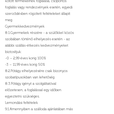
kötött termékeinek foglalása, csoportos
foglalás vagy rendezvények esetén, egyedi
szerződésben rögzített feltételeket állapít
meg.
Gyermekkedvezmények
8.1.Gyermekek részére - a szülőkkel közös
szobában történő elhelyezés esetén - az
alábbi szállás-étkezés kedvezményeket
biztosítjuk:
-0 – 2,99 éves korig 100%
-3 – 11,99 éves korig 50%
8.2.Pótágy elhelyezésére csak bizonyos
szobatípusokban van lehetőség.
8.3.Pótágy igényt a szolgáltatóval
előzetesen, a foglalással egy időben
egyeztetni szükséges.
Lemondási feltételek
9.1.Amennyiben a szálloda ajánlatában más