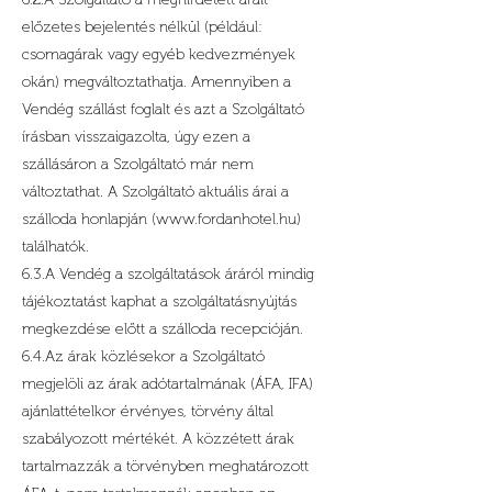
előzetes bejelentés nélkül (például:
csomagárak vagy egyéb kedvezmények
okán) megváltoztathatja. Amennyiben a
Vendég szállást foglalt és azt a Szolgáltató
írásban visszaigazolta, úgy ezen a
szállásáron a Szolgáltató már nem
változtathat. A Szolgáltató aktuális árai a
szálloda honlapján (
www.fordanhotel.hu
)
találhatók.
6.3.A Vendég a szolgáltatások áráról mindig
tájékoztatást kaphat a szolgáltatásnyújtás
megkezdése előtt a szálloda recepcióján.
6.4.Az árak közlésekor a Szolgáltató
megjelöli az árak adótartalmának (ÁFA, IFA)
ajánlattételkor érvényes, törvény által
szabályozott mértékét. A közzétett árak
tartalmazzák a törvényben meghatározott