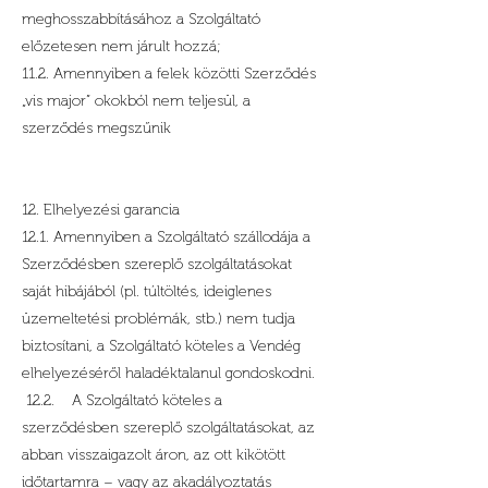
meghosszabbításához a Szolgáltató
előzetesen nem járult hozzá;
11.2. Amennyiben a felek közötti Szerződés
„vis major” okokból nem teljesül, a
szerződés megszűnik
12. Elhelyezési garancia
12.1. Amennyiben a Szolgáltató szállodája a
Szerződésben szereplő szolgáltatásokat
saját hibájából (pl. túltöltés, ideiglenes
üzemeltetési problémák, stb.) nem tudja
biztosítani, a Szolgáltató köteles a Vendég
elhelyezéséről haladéktalanul gondoskodni.
12.2. A Szolgáltató köteles a
szerződésben szereplő szolgáltatásokat, az
abban visszaigazolt áron, az ott kikötött
időtartamra – vagy az akadályoztatás