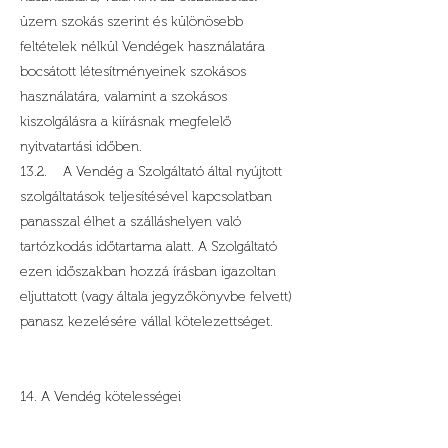
üzem szokás szerint és különösebb
feltételek nélkül Vendégek használatára
bocsátott létesítményeinek szokásos
használatára, valamint a szokásos
kiszolgálásra a kiírásnak megfelelő
nyitvatartási időben.
13.2. A Vendég a Szolgáltató által nyújtott
szolgáltatások teljesítésével kapcsolatban
panasszal élhet a szálláshelyen való
tartózkodás időtartama alatt. A Szolgáltató
ezen időszakban hozzá írásban igazoltan
eljuttatott (vagy általa jegyzőkönyvbe felvett)
panasz kezelésére vállal kötelezettséget.
14. A Vendég kötelességei