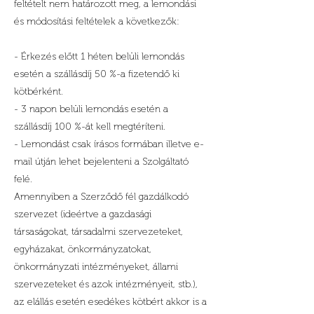
feltételt nem határozott meg, a lemondási
és módosítási feltételek a következők:
- Érkezés előtt 1 héten belüli lemondás
esetén a szállásdíj 50 %-a fizetendő ki
kötbérként.
- 3 napon belüli lemondás esetén a
szállásdíj 100 %-át kell megtéríteni.
- Lemondást csak írásos formában illetve e-
mail útján lehet bejelenteni a Szolgáltató
felé.
Amennyiben a Szerződő fél gazdálkodó
szervezet (ideértve a gazdasági
társaságokat, társadalmi szervezeteket,
egyházakat, önkormányzatokat,
önkormányzati intézményeket, állami
szervezeteket és azok intézményeit, stb.),
az elállás esetén esedékes kötbért akkor is a