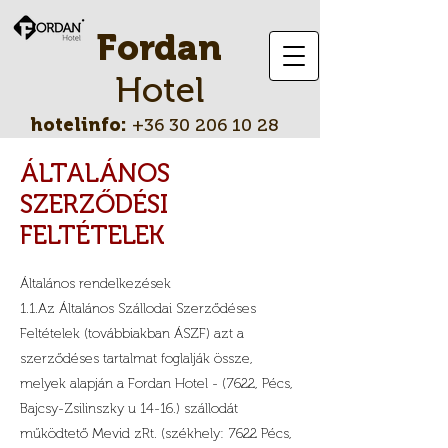
Fordan
Hotel
hotelinfo:
+36 30 206 10 28
ÁLTALÁNOS
SZERZŐDÉSI
FELTÉTELEK
Általános rendelkezések
1.1.Az Általános Szállodai Szerződéses
Feltételek (továbbiakban ÁSZF) azt a
szerződéses tartalmat foglalják össze,
melyek alapján a Fordan Hotel - (7622, Pécs,
Bajcsy-Zsilinszky u 14-16.) szállodát
működtető Mevid zRt. (székhely: 7622 Pécs,