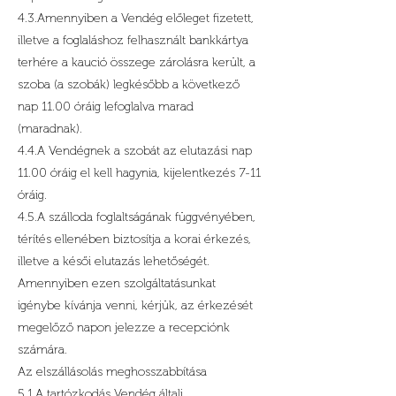
4.3.Amennyiben a Vendég előleget fizetett,
illetve a foglaláshoz felhasznált bankkártya
terhére a kaució összege zárolásra került, a
szoba (a szobák) legkésőbb a következő
nap 11.00 óráig lefoglalva marad
(maradnak).
4.4.A Vendégnek a szobát az elutazási nap
11.00 óráig el kell hagynia, kijelentkezés 7-11
óráig.
4.5.A szálloda foglaltságának függvényében,
térítés ellenében biztosítja a korai érkezés,
illetve a késői elutazás lehetőségét.
Amennyiben ezen szolgáltatásunkat
igénybe kívánja venni, kérjük, az érkezését
megelőző napon jelezze a recepciónk
számára.
Az elszállásolás meghosszabbítása
5.1.A tartózkodás Vendég általi