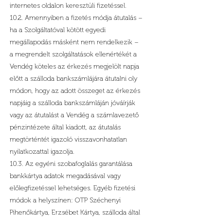
internetes oldalon keresztüli fizetéssel.
10.2. Amennyiben a fizetés módja átutalás –
ha a Szolgáltatóval kötött egyedi
megállapodás másként nem rendelkezik –
a megrendelt szolgáltatások ellenértékét a
Vendég köteles az érkezés megjelölt napja
előtt a szálloda bankszámlájára átutalni oly
módon, hogy az adott összeget az érkezés
napjáig a szálloda bankszámláján jóváírják
vagy az átutalást a Vendég a számlavezető
pénzintézete által kiadott, az átutalás
megtörténtét igazoló visszavonhatatlan
nyilatkozattal igazolja.
10.3. Az egyéni szobafoglalás garantálása
bankkártya adatok megadásával vagy
előlegfizetéssel lehetséges. Egyéb fizetési
módok a helyszínen: OTP Széchenyi
Pihenőkártya, Erzsébet Kártya, szálloda által