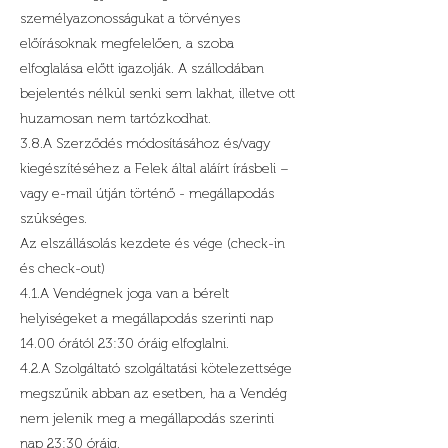
személyazonosságukat a törvényes
előírásoknak megfelelően, a szoba
elfoglalása előtt igazolják. A szállodában
bejelentés nélkül senki sem lakhat, illetve ott
huzamosan nem tartózkodhat.
3.8.A Szerződés módosításához és/vagy
kiegészítéséhez a Felek által aláírt írásbeli –
vagy e-mail útján történő - megállapodás
szükséges.
Az elszállásolás kezdete és vége (check-in
és check-out)
4.1.A Vendégnek joga van a bérelt
helyiségeket a megállapodás szerinti nap
14.00 órától 23:30 óráig elfoglalni.
4.2.A Szolgáltató szolgáltatási kötelezettsége
megszűnik abban az esetben, ha a Vendég
nem jelenik meg a megállapodás szerinti
nap 23:30 óráig.