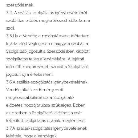
szerződésnek.
3.4. A szállás-szolgáltatás igénybevételéről
szóló Szerződés meghatározott időtartamra
szól.
3.5.Ha a Vendég a meghatározott időtartam
lejárta előtt véglegesen elhagyja a szobát, a
Szolgáltató jogosult a Szerződésben kikötött
szolgáltatás teljes ellenértékére. A lejárati
idő előtt megüresedett szobát a Szolgáltató
jogosult újra értékesíteni.
3.6.A szállás-szolgáltatás igénybevételének
Vendég által kezdeményezett
meghosszabbításához a Szolgáltató
előzetes hozzájárulása szükséges. Ebben
az esetben a Szolgáltató kikötheti a már
teljesített szolgáltatás díjának megtérítését.
3.7.A szállás-szolgáltatás igénybevételének
feltétele, hogy a Vendégek