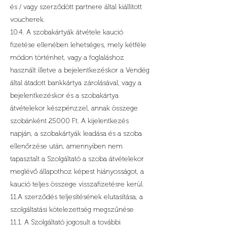
és / vagy szerződött partnere által kiállított
voucherek.
10.4. A szobakártyák átvétele kaució
fizetése ellenében lehetséges, mely kétféle
módon történhet, vagy a foglaláshoz
használt illetve a bejelentkezéskor a Vendég
által átadott bankkártya zárolásával, vagy a
bejelentkezéskor és a szobakártya
átvételekor készpénzzel, annak összege
szobánként 25000 Ft. A kijelentkezés
napján, a szobakártyák leadása és a szoba
ellenőrzése után, amennyiben nem
tapasztalt a Szolgáltató a szoba átvételekor
meglévő állapothoz képest hiányosságot, a
kaució teljes összege visszafizetésre kerül.
11.A szerződés teljesítésének elutasítása, a
szolgáltatási kötelezettség megszűnése
11.1. A Szolgáltató jogosult a további