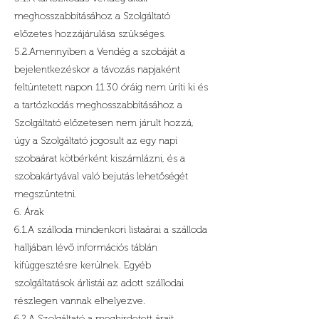
meghosszabbításához a Szolgáltató
előzetes hozzájárulása szükséges.
5.2.Amennyiben a Vendég a szobáját a
bejelentkezéskor a távozás napjaként
feltüntetett napon 11.30 óráig nem üríti ki és
a tartózkodás meghosszabbításához a
Szolgáltató előzetesen nem járult hozzá,
úgy a Szolgáltató jogosult az egy napi
szobaárat kötbérként kiszámlázni, és a
szobakártyával való bejutás lehetőségét
megszüntetni.
6. Árak
6.1.A szálloda mindenkori listaárai a szálloda
halljában lévő információs táblán
kifüggesztésre kerülnek. Egyéb
szolgáltatások árlistái az adott szállodai
részlegen vannak elhelyezve.
6.2.A Szolgáltató a meghirdetett árait