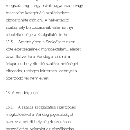
megszűntéig – egy másik, ugyanazon vagy
magasabb kategóriájú szálláshelyen
biztosítani/felajánlani. A helyettesítő
szálláshely biztosításának valamennyi
többletköltsége a Szolgáltatót terheli.
12.3. Amennyiben a Szolgáltató ezen
kötelezettségeinek maradéktalanul eleget
tesz, illetve, ha a Vendég a számára
felajánlott helyettesítő szálláslehetőséget
elfogadta, utólagos kártérítési igénnyel a
Szerződő fél nem élhet.
13. A Vendég jogai
13.1. A szállás szolgáltatási szerződés
megkötésével a Vendég jogosultságot
szerez a bérelt helyiségek szokásos
használatára, valamint az elszállásolási