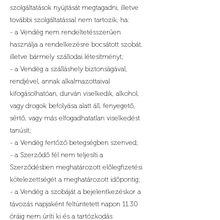
szolgáltatások nyújtását megtagadni, illetve
további szolgáltatással nem tartozik, ha:
- a Vendég nem rendeltetésszerűen
használja a rendelkezésre bocsátott szobát,
illetve bármely szállodai létesítményt;
- a Vendég a szálláshely biztonságával,
rendjével, annak alkalmazottaival
kifogásolhatóan, durván viselkedik, alkohol,
vagy drogok befolyása alatt áll, fenyegető,
sértő, vagy más elfogadhatatlan viselkedést
tanúsít;
- a Vendég fertőző betegségben szenved;
- a Szerződő fél nem teljesíti a
Szerződésben meghatározott előlegfizetési
kötelezettségét a meghatározott időpontig;
- a Vendég a szobáját a bejelentkezéskor a
távozás napjaként feltüntetett napon 11.30
óráig nem üríti ki és a tartózkodás