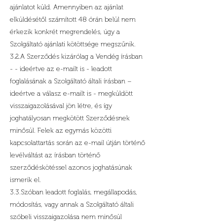
ajánlatot küld. Amennyiben az ajánlat
elküldésétől számított 48 órán belül nem
érkezik konkrét megrendelés, úgy a
Szolgáltató ajánlati kötöttsége megszűnik.
3.2.A Szerződés kizárólag a Vendég írásban
- - ideértve az e-mailt is - leadott
foglalásának a Szolgáltató általi írásban –
ideértve a válasz e-mailt is - megküldött
visszaigazolásával jön létre, és így
joghatályosan megkötött Szerződésnek
minősül. Felek az egymás közötti
kapcsolattartás során az e-mail útján történő
levélváltást az írásban történő
szerződéskötéssel azonos joghatásúnak
ismerik el.
3.3.Szóban leadott foglalás, megállapodás,
módosítás, vagy annak a Szolgáltató általi
szóbeli visszaigazolása nem minősül