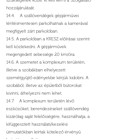
szükségletek közé, ki kell kérni a Szolgáltató
hozzájárulását.
14.4. A szállóvendégek gépjárművei
térítésmentesen parkolhatnak a kamerával
megfigyelt zárt parkolóban.
14.5. A parkolóban a KRESZ előírásai szerint
kell közlekedni. A gépjárművek
megengedett sebessége 20 km/óra.
14.6. A szemetet a komplexum területén,
illetve a szobákban elhelyezett
szemétgyűjtő edényekbe kérjük kidobni. A
szobából, illetve az épületből bútorokat
kivinni, áthelyezni nem lehet.
14.7. A komplexum területén lévő
eszközöket, berendezéseket szállóvendég
kizárólag saját felelősségére, használhatja, a
kifüggesztett használati/kezelési
útmutatókban leírtak kötelező érvényű