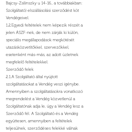
Bajcsy-Zsilinszky u 14-16., a továbbiakban:
Szolgáltató) elszállásolási szerződést köt
Vendégeivel.
1.2.Egyedi feltételek nem képezik részét a
jelen ÁSZF-nek, de nem zárják ki külön,
speciális megállapodások megkötését
utazásközvetítőkkel, szervezőkkel,
esetenként más-más, az adott üzletnek
megfelelő feltételekkel.
Szerződő felek
2.1.A Szolgáltató által nyújtott
szolgáltatásokat a Vendég veszi igénybe.
Amennyiben a szolgáltatásokra vonatkozó
megrendelést a Vendég közvetlenül a
Szolgáltatónak adja le, úgy a Vendég lesz a
Szerződő fél. A Szolgáltató és a Vendég
együttesen, amennyiben a feltételek
teljesülnek, szerződéses felekké válnak