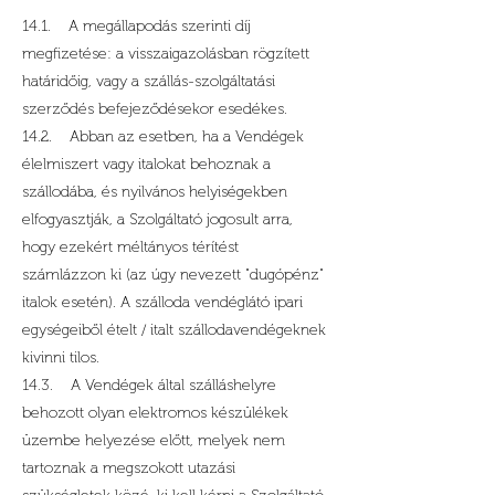
14.1. A megállapodás szerinti díj
megfizetése: a visszaigazolásban rögzített
határidőig, vagy a szállás-szolgáltatási
szerződés befejeződésekor esedékes.
14.2. Abban az esetben, ha a Vendégek
élelmiszert vagy italokat behoznak a
szállodába, és nyilvános helyiségekben
elfogyasztják, a Szolgáltató jogosult arra,
hogy ezekért méltányos térítést
számlázzon ki (az úgy nevezett "dugópénz"
italok esetén). A szálloda vendéglátó ipari
egységeiből ételt / italt szállodavendégeknek
kivinni tilos.
14.3. A Vendégek által szálláshelyre
behozott olyan elektromos készülékek
üzembe helyezése előtt, melyek nem
tartoznak a megszokott utazási