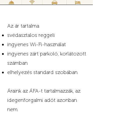
Az ár tartalma
svédasztalos reggeli
ingyenes Wi-Fi-használat
ingyenes zárt parkoló, korlátozott
számban
elhelyezés standard szobában
Áraink az ÁFA-t tartalmazzák, az
idegenforgalmi adót azonban
nem.
Az IFA összege 600 Ft / fő / éj,