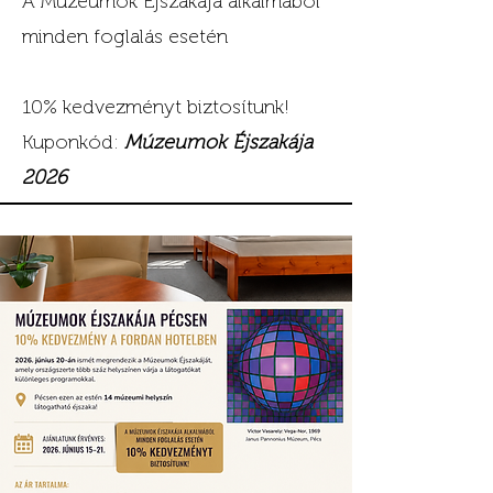
A Múzeumok Éjszakája alkalmából
minden foglalás esetén
10% kedvezményt biztosítunk!
Kuponkód:
Múzeumok Éjszakája
2026