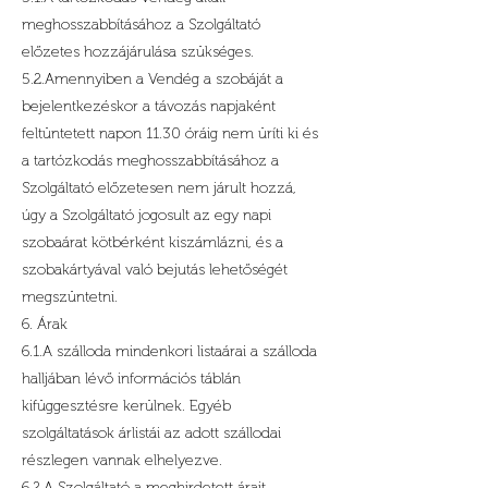
meghosszabbításához a Szolgáltató
előzetes hozzájárulása szükséges.
5.2.Amennyiben a Vendég a szobáját a
bejelentkezéskor a távozás napjaként
feltüntetett napon 11.30 óráig nem üríti ki és
a tartózkodás meghosszabbításához a
Szolgáltató előzetesen nem járult hozzá,
úgy a Szolgáltató jogosult az egy napi
szobaárat kötbérként kiszámlázni, és a
szobakártyával való bejutás lehetőségét
megszüntetni.
6. Árak
6.1.A szálloda mindenkori listaárai a szálloda
halljában lévő információs táblán
kifüggesztésre kerülnek. Egyéb
szolgáltatások árlistái az adott szállodai
részlegen vannak elhelyezve.
6.2.A Szolgáltató a meghirdetett árait