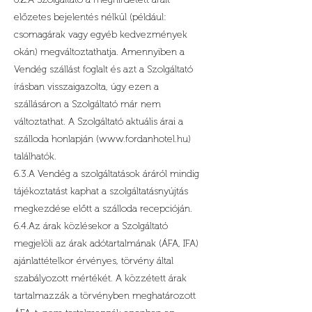
előzetes bejelentés nélkül (például:
csomagárak vagy egyéb kedvezmények
okán) megváltoztathatja. Amennyiben a
Vendég szállást foglalt és azt a Szolgáltató
írásban visszaigazolta, úgy ezen a
szállásáron a Szolgáltató már nem
változtathat. A Szolgáltató aktuális árai a
szálloda honlapján (
www.fordanhotel.hu
)
találhatók.
6.3.A Vendég a szolgáltatások áráról mindig
tájékoztatást kaphat a szolgáltatásnyújtás
megkezdése előtt a szálloda recepcióján.
6.4.Az árak közlésekor a Szolgáltató
megjelöli az árak adótartalmának (ÁFA, IFA)
ajánlattételkor érvényes, törvény által
szabályozott mértékét. A közzétett árak
tartalmazzák a törvényben meghatározott