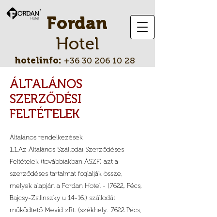
Fordan
Hotel
hotelinfo:
+36 30 206 10 28
ÁLTALÁNOS
SZERZŐDÉSI
FELTÉTELEK
Általános rendelkezések
1.1.Az Általános Szállodai Szerződéses
Feltételek (továbbiakban ÁSZF) azt a
szerződéses tartalmat foglalják össze,
melyek alapján a Fordan Hotel - (7622, Pécs,
Bajcsy-Zsilinszky u 14-16.) szállodát
működtető Mevid zRt. (székhely: 7622 Pécs,