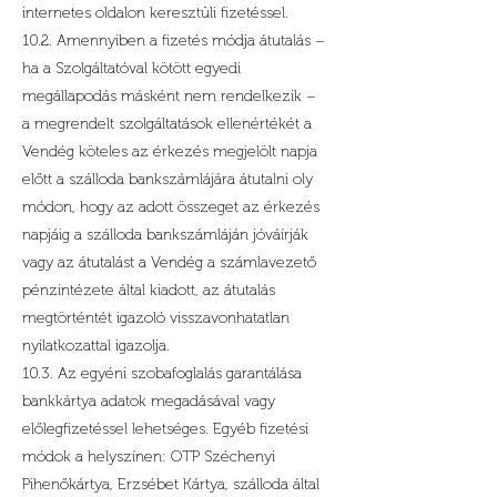
internetes oldalon keresztüli fizetéssel.
10.2. Amennyiben a fizetés módja átutalás –
ha a Szolgáltatóval kötött egyedi
megállapodás másként nem rendelkezik –
a megrendelt szolgáltatások ellenértékét a
Vendég köteles az érkezés megjelölt napja
előtt a szálloda bankszámlájára átutalni oly
módon, hogy az adott összeget az érkezés
napjáig a szálloda bankszámláján jóváírják
vagy az átutalást a Vendég a számlavezető
pénzintézete által kiadott, az átutalás
megtörténtét igazoló visszavonhatatlan
nyilatkozattal igazolja.
10.3. Az egyéni szobafoglalás garantálása
bankkártya adatok megadásával vagy
előlegfizetéssel lehetséges. Egyéb fizetési
módok a helyszínen: OTP Széchenyi
Pihenőkártya, Erzsébet Kártya, szálloda által