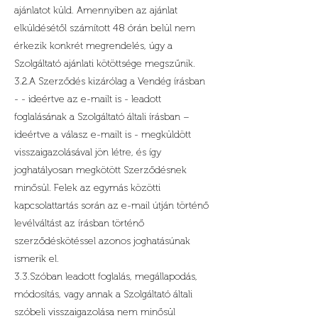
ajánlatot küld. Amennyiben az ajánlat
elküldésétől számított 48 órán belül nem
érkezik konkrét megrendelés, úgy a
Szolgáltató ajánlati kötöttsége megszűnik.
3.2.A Szerződés kizárólag a Vendég írásban
- - ideértve az e-mailt is - leadott
foglalásának a Szolgáltató általi írásban –
ideértve a válasz e-mailt is - megküldött
visszaigazolásával jön létre, és így
joghatályosan megkötött Szerződésnek
minősül. Felek az egymás közötti
kapcsolattartás során az e-mail útján történő
levélváltást az írásban történő
szerződéskötéssel azonos joghatásúnak
ismerik el.
3.3.Szóban leadott foglalás, megállapodás,
módosítás, vagy annak a Szolgáltató általi
szóbeli visszaigazolása nem minősül