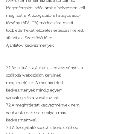
ÁFA-t, nem tartalmazzák azonban az
idegenforgalmi adót, amit a helyszínen kell
megfizetni. A Szolgáltató a hatályos adó-
törvény (ÁFA, IFA) módosulása miatti
többletterheket, előzetes értesítés mellett,
áthárítja a Szerződő félre.
Ajánlatok, kedvezmények
7.1.Az aktuális ajánlatok, kedvezmények a
szálloda weboldalán kerülnek
meghirdetésre. A meghirdetett
kedvezmények mindig egyéni
szobafoglalásra vonatkoznak.
7.2.A meghirdetett kedvezmények nem
vonhatók össze semmilyen más
kedvezménnyel.
7.3.A Szolgáltató speciális kondíciókhoz