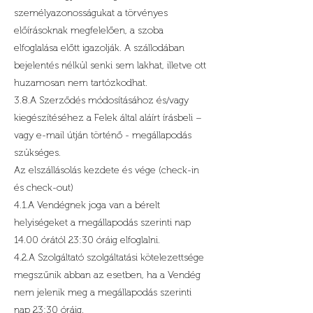
személyazonosságukat a törvényes
előírásoknak megfelelően, a szoba
elfoglalása előtt igazolják. A szállodában
bejelentés nélkül senki sem lakhat, illetve ott
huzamosan nem tartózkodhat.
3.8.A Szerződés módosításához és/vagy
kiegészítéséhez a Felek által aláírt írásbeli –
vagy e-mail útján történő - megállapodás
szükséges.
Az elszállásolás kezdete és vége (check-in
és check-out)
4.1.A Vendégnek joga van a bérelt
helyiségeket a megállapodás szerinti nap
14.00 órától 23:30 óráig elfoglalni.
4.2.A Szolgáltató szolgáltatási kötelezettsége
megszűnik abban az esetben, ha a Vendég
nem jelenik meg a megállapodás szerinti
nap 23:30 óráig.