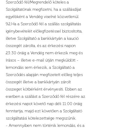
Szerződő fél/Megrendelő köteles a
Szolgáltatónak megfizetni, ha a szállásdíjat
egyébként a Vendég viselné közvetlenül.
9.2.Ha a Szerződő fél a szállás szolgáltatás
igénybevételét előlegfizetéssel biztosította,
illetve Szolgáltató a bankkártyán a kaució
összegét zárolta, és az érkezési napon
23:30 óráig a Vendég nem érkezik meg és
írásos – illetve e-mail útján megküldött -
lemondás sem érkezik, a Szolgáltató a
Szerződés alapján megfizetett előleg teljes
összegét illetve a bankkártyán zárolt
összeget kötbérként érvényesíti. Ebben az
esetben a szállást a Szerződő fél részére az
érkezési napot követő nap déli 11:00 óráig
fenntartja, majd ezt követően a Szolgáltató
szolgáltatási kötelezettsége megszűnik.
- Amennyiben nem történik lemondás, és a