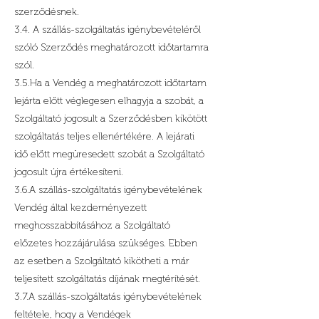
szerződésnek.
3.4. A szállás-szolgáltatás igénybevételéről
szóló Szerződés meghatározott időtartamra
szól.
3.5.Ha a Vendég a meghatározott időtartam
lejárta előtt véglegesen elhagyja a szobát, a
Szolgáltató jogosult a Szerződésben kikötött
szolgáltatás teljes ellenértékére. A lejárati
idő előtt megüresedett szobát a Szolgáltató
jogosult újra értékesíteni.
3.6.A szállás-szolgáltatás igénybevételének
Vendég által kezdeményezett
meghosszabbításához a Szolgáltató
előzetes hozzájárulása szükséges. Ebben
az esetben a Szolgáltató kikötheti a már
teljesített szolgáltatás díjának megtérítését.
3.7.A szállás-szolgáltatás igénybevételének
feltétele, hogy a Vendégek