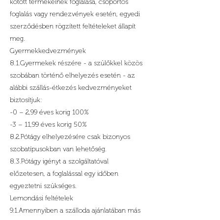
kötött termékeinek foglalása, csoportos
foglalás vagy rendezvények esetén, egyedi
szerződésben rögzített feltételeket állapít
meg.
Gyermekkedvezmények
8.1.Gyermekek részére - a szülőkkel közös
szobában történő elhelyezés esetén - az
alábbi szállás-étkezés kedvezményeket
biztosítjuk:
-0 – 2,99 éves korig 100%
-3 – 11,99 éves korig 50%
8.2.Pótágy elhelyezésére csak bizonyos
szobatípusokban van lehetőség.
8.3.Pótágy igényt a szolgáltatóval
előzetesen, a foglalással egy időben
egyeztetni szükséges.
Lemondási feltételek
9.1.Amennyiben a szálloda ajánlatában más