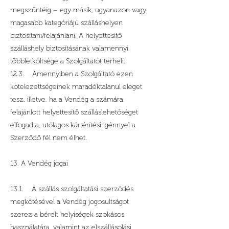
megszűntéig – egy másik, ugyanazon vagy
magasabb kategóriájú szálláshelyen
biztosítani/felajánlani. A helyettesítő
szálláshely biztosításának valamennyi
többletköltsége a Szolgáltatót terheli.
12.3. Amennyiben a Szolgáltató ezen
kötelezettségeinek maradéktalanul eleget
tesz, illetve, ha a Vendég a számára
felajánlott helyettesítő szálláslehetőséget
elfogadta, utólagos kártérítési igénnyel a
Szerződő fél nem élhet.
13. A Vendég jogai
13.1. A szállás szolgáltatási szerződés
megkötésével a Vendég jogosultságot
szerez a bérelt helyiségek szokásos
használatára, valamint az elszállásolási