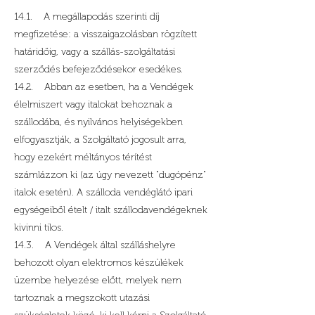
14.1. A megállapodás szerinti díj
megfizetése: a visszaigazolásban rögzített
határidőig, vagy a szállás-szolgáltatási
szerződés befejeződésekor esedékes.
14.2. Abban az esetben, ha a Vendégek
élelmiszert vagy italokat behoznak a
szállodába, és nyilvános helyiségekben
elfogyasztják, a Szolgáltató jogosult arra,
hogy ezekért méltányos térítést
számlázzon ki (az úgy nevezett "dugópénz"
italok esetén). A szálloda vendéglátó ipari
egységeiből ételt / italt szállodavendégeknek
kivinni tilos.
14.3. A Vendégek által szálláshelyre
behozott olyan elektromos készülékek
üzembe helyezése előtt, melyek nem
tartoznak a megszokott utazási