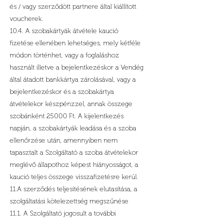
és / vagy szerződött partnere által kiállított
voucherek.
10.4. A szobakártyák átvétele kaució
fizetése ellenében lehetséges, mely kétféle
módon történhet, vagy a foglaláshoz
használt illetve a bejelentkezéskor a Vendég
által átadott bankkártya zárolásával, vagy a
bejelentkezéskor és a szobakártya
átvételekor készpénzzel, annak összege
szobánként 25000 Ft. A kijelentkezés
napján, a szobakártyák leadása és a szoba
ellenőrzése után, amennyiben nem
tapasztalt a Szolgáltató a szoba átvételekor
meglévő állapothoz képest hiányosságot, a
kaució teljes összege visszafizetésre kerül.
11.A szerződés teljesítésének elutasítása, a
szolgáltatási kötelezettség megszűnése
11.1. A Szolgáltató jogosult a további