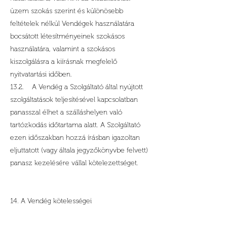
üzem szokás szerint és különösebb
feltételek nélkül Vendégek használatára
bocsátott létesítményeinek szokásos
használatára, valamint a szokásos
kiszolgálásra a kiírásnak megfelelő
nyitvatartási időben.
13.2. A Vendég a Szolgáltató által nyújtott
szolgáltatások teljesítésével kapcsolatban
panasszal élhet a szálláshelyen való
tartózkodás időtartama alatt. A Szolgáltató
ezen időszakban hozzá írásban igazoltan
eljuttatott (vagy általa jegyzőkönyvbe felvett)
panasz kezelésére vállal kötelezettséget.
14. A Vendég kötelességei