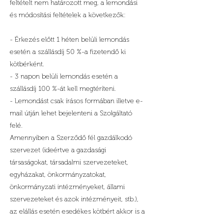
feltételt nem határozott meg, a lemondási
és módosítási feltételek a következők:
- Érkezés előtt 1 héten belüli lemondás
esetén a szállásdíj 50 %-a fizetendő ki
kötbérként.
- 3 napon belüli lemondás esetén a
szállásdíj 100 %-át kell megtéríteni.
- Lemondást csak írásos formában illetve e-
mail útján lehet bejelenteni a Szolgáltató
felé.
Amennyiben a Szerződő fél gazdálkodó
szervezet (ideértve a gazdasági
társaságokat, társadalmi szervezeteket,
egyházakat, önkormányzatokat,
önkormányzati intézményeket, állami
szervezeteket és azok intézményeit, stb.),
az elállás esetén esedékes kötbért akkor is a