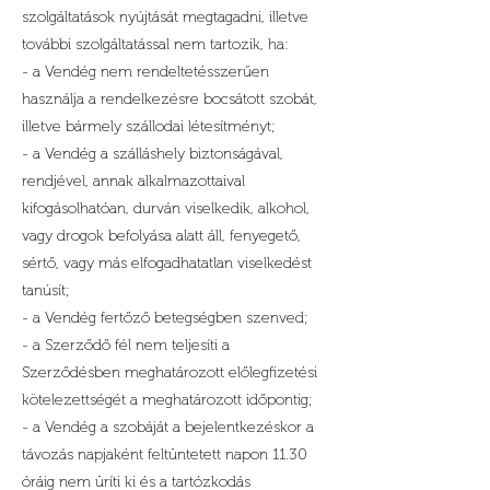
szolgáltatások nyújtását megtagadni, illetve
további szolgáltatással nem tartozik, ha:
- a Vendég nem rendeltetésszerűen
használja a rendelkezésre bocsátott szobát,
illetve bármely szállodai létesítményt;
- a Vendég a szálláshely biztonságával,
rendjével, annak alkalmazottaival
kifogásolhatóan, durván viselkedik, alkohol,
vagy drogok befolyása alatt áll, fenyegető,
sértő, vagy más elfogadhatatlan viselkedést
tanúsít;
- a Vendég fertőző betegségben szenved;
- a Szerződő fél nem teljesíti a
Szerződésben meghatározott előlegfizetési
kötelezettségét a meghatározott időpontig;
- a Vendég a szobáját a bejelentkezéskor a
távozás napjaként feltüntetett napon 11.30
óráig nem üríti ki és a tartózkodás