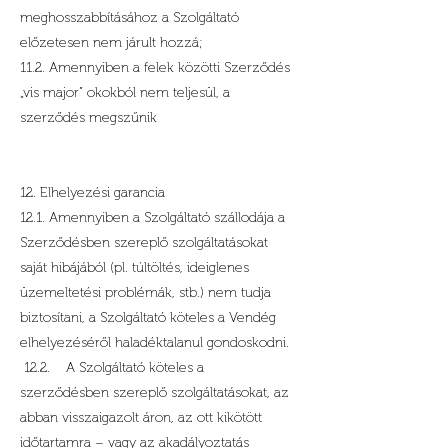
meghosszabbításához a Szolgáltató
előzetesen nem járult hozzá;
11.2. Amennyiben a felek közötti Szerződés
„vis major” okokból nem teljesül, a
szerződés megszűnik
12. Elhelyezési garancia
12.1. Amennyiben a Szolgáltató szállodája a
Szerződésben szereplő szolgáltatásokat
saját hibájából (pl. túltöltés, ideiglenes
üzemeltetési problémák, stb.) nem tudja
biztosítani, a Szolgáltató köteles a Vendég
elhelyezéséről haladéktalanul gondoskodni.
12.2. A Szolgáltató köteles a
szerződésben szereplő szolgáltatásokat, az
abban visszaigazolt áron, az ott kikötött
időtartamra – vagy az akadályoztatás