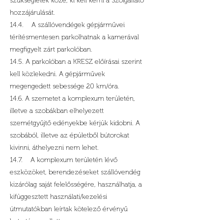
szükségletek közé, ki kell kérni a Szolgáltató
hozzájárulását.
14.4. A szállóvendégek gépjárművei
térítésmentesen parkolhatnak a kamerával
megfigyelt zárt parkolóban.
14.5. A parkolóban a KRESZ előírásai szerint
kell közlekedni. A gépjárművek
megengedett sebessége 20 km/óra.
14.6. A szemetet a komplexum területén,
illetve a szobákban elhelyezett
szemétgyűjtő edényekbe kérjük kidobni. A
szobából, illetve az épületből bútorokat
kivinni, áthelyezni nem lehet.
14.7. A komplexum területén lévő
eszközöket, berendezéseket szállóvendég
kizárólag saját felelősségére, használhatja, a
kifüggesztett használati/kezelési
útmutatókban leírtak kötelező érvényű