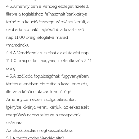
4.3.Amennyiben a Vendég előleget fizetett,
illetve a foglaláshoz felhasznált bankkártya
terhére a kaució összege zárolásra került, a
szoba (a szobák) legkésőbb a következő
nap 11.00 óráig lefoglalva marad
(maradnak).
4.4.A Vendégnek a szobát az elutazási nap
11.00 óráig el kell hagynia, kijelentkezés 7-11
óráig.
4.5.A szálloda foglaltságának függvényében,
térítés ellenében biztosítja a korai érkezés,
illetve a késői elutazás lehetőségét.
Amennyiben ezen szolgáltatásunkat
igénybe kívánja venni, kérjük, az érkezését
megelőző napon jelezze a recepciónk
számára.
Az elszállásolás meghosszabbítása
5.1.A tartózkodás Vendég általi