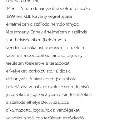
betartása mellett.
14.8. A nemdohányzók védelméről szóló
1999. évi XLII. törvény végrehajtása
értelmében a szálloda nemdohányzó
létesítmény. Ennek értelmében a szálloda
zárt helyiségeiben (beleértve a
vendégszobákat is), közösségi területein,
valamint a szállodához tartozó teljes nyílt
területen (beleértve a teraszokat,
erkélyeket, parkolót, stb. is) tilos a
dohányzás. A hivatkozott jogszabály
betartására vonatkozó kötelességre felhívó
jelzéseket a jogszabályban előírt területeken
a szálloda elhelyezte. A szálloda
alkalmazottai jogosultak a vendégeket,
valamint a szálloda területén tartózkodó
bármely más személyt figyelmeztetni a
jogszabály betartására, illetve a jogszerűtlen