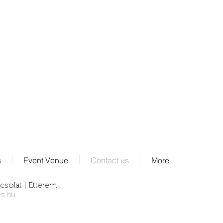
Visa and Master card
All type of SZÉP carrd
s
Event Venue
Contact us
More
csolat
|
Étterem
s.hu