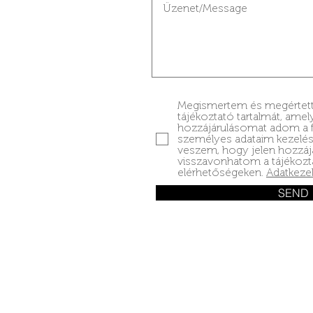
Megismertem és megértett
tájékoztató tartalmát, amel
hozzájárulásomat adom a 
személyes adataim kezelé
veszem, hogy jelen hozzáj
visszavonhatom a tájékoz
elérhetőségeken.
Adatkezel
SEND
Contact