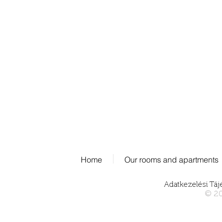
info@fordanhotel.hu
Tel: +36 30 206 10 28
Home
Our rooms and apartments
Adatkezelési Táj
© 20