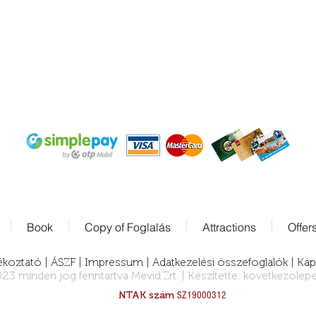
7622 Pécs, Bajcsy-Zs. Endre str. 14-16.
Book
Copy of Foglalás
Attractions
Offer
ékoztató |
ÁSZF
|
Impressum
|
Adatkezelési összefoglalók
|
Kap
23 minden jog fenntartva Mevid Zrt. | Készítette:
kovetkezolepe
NTAK szám
SZ19000312