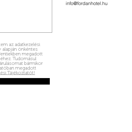
info@fordanhotel.hu
em az adatkezelési
y alapján önkéntes
fentiekben megadott
séhez. Tudomásul
árulásomat bármikor
tatóban megadott
ési Tájékoztatót!
Address