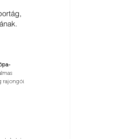
ortág, 
ának.
ópa-
almas 
g rajongói 