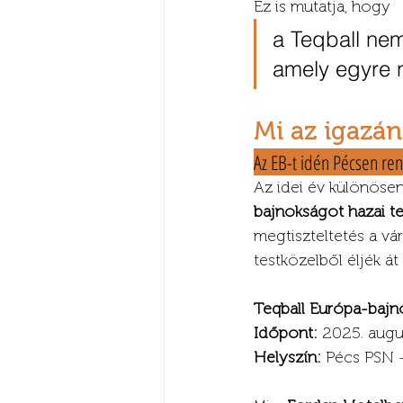
Ez is mutatja, hogy 
a Teqball ne
amely egyre 
Mi az igazán
Az EB-t idén Pécsen ren
Az idei év különösen
bajnokságot hazai t
megtiszteltetés a vá
testközelből éljék á
Teqball Európa-bajn
Időpont:
 2025. augu
Helyszín:
 Pécs PSN 