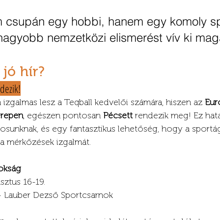
m csupán egy hobbi, hanem egy komoly sp
nagyobb nemzetközi elismerést vív ki mag
 jó hír?
dezik!
 izgalmas lesz a Teqball kedvelői számára, hiszen az 
Eur
erepen
, egészen pontosan 
Pécsett
 rendezik meg! Ez hat
rosunknak, és egy fantasztikus lehetőség, hogy a sportá
t a mérkőzések izgalmát.
okság
sztus 16-19.
- Lauber Dezső Sportcsarnok