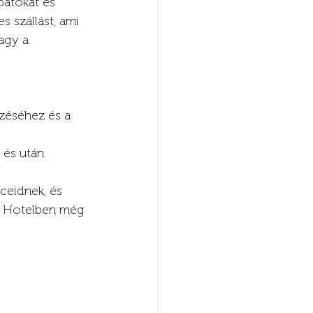
patokat és 
 szállást, ami 
agy a 
ezéséhez és a 
 és után.
nceidnek, és 
an Hotelben még 