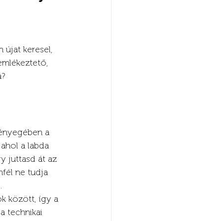
 újat keresel, 
 emlékeztető, 
á?
lényegében a 
 ahol a labda 
y juttasd át az 
nfél ne tudja 
.
k között, így a 
a technikai 