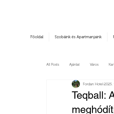
Főoldal
Szobáink és Apartmanjaink
All Posts
Ajánlat
Város
Kar
Fordan Hotel
2025. 
Teqball: 
meghódítj