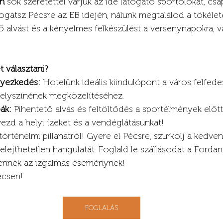
n
 sok szeretettel várjuk az ide látogató sportolókat, csa
ogatsz Pécsre az EB idején, nálunk megtalálod a tökéletes
tő alvást és a kényelmes felkészülést a versenynapokra, v
 választani?
lyezkedés:
 Hotelünk ideális kiindulópont a város felfed
elyszínének megközelítéséhez.
ák:
 Pihentető alvás és feltöltődés a sportélmények előtt
vezd a helyi ízeket és a vendéglátásunkat!
történelmi pillanatról! Gyere el Pécsre, szurkolj a kedve
felejthetetlen hangulatát. Foglald le szállásodat a Ford
 ennek az izgalmas eseménynek!
écsen!
FOGLALÁS