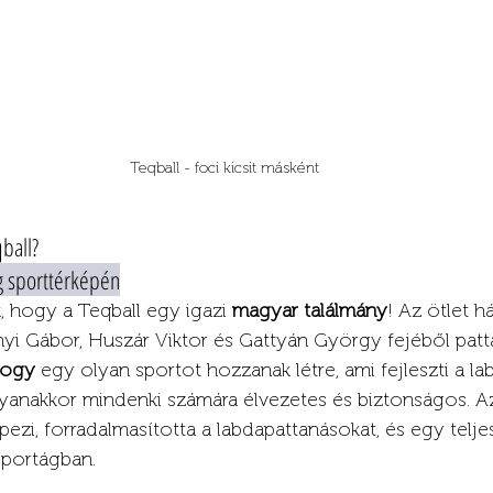
Teqball - foci kicsit másként
ball? 
ág sporttérképén
 hogy a Teqball egy igazi 
magyar találmány
! Az ötlet 
yi Gábor, Huszár Viktor és Gattyán György fejéből patt
hogy 
egy olyan sportot hozzanak létre, ami fejleszti a l
gyanakkor mindenki számára élvezetes és biztonságos. Az í
épezi, forradalmasította a labdapattanásokat, és egy telje
sportágban.