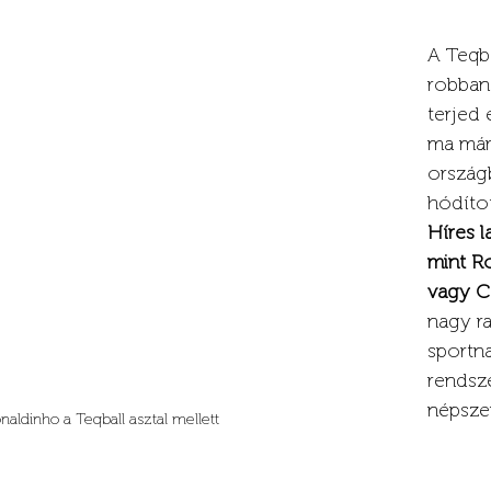
A Teqba
robban
terjed 
ma már
országb
hódíto
Híres l
mint Ro
vagy C
nagy ra
sportna
rendsz
népszer
naldinho a Teqball asztal mellett