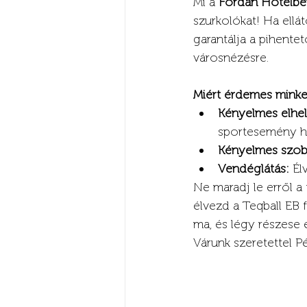
Mi a 
Fordan Hotelbe
szurkolókat! Ha ellát
garantálja a pihente
városnézésre.
Miért érdemes minket
Kényelmes elhe
sportesemény h
Kényelmes szob
Vendéglátás:
 Él
Ne maradj le erről a 
élvezd a Teqball EB 
ma, és légy részese
Várunk szeretettel P