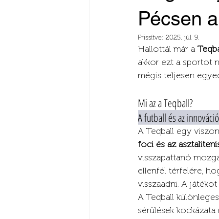
Pécsen a 
Frissítve:
2025. júl. 9.
Hallottál már a 
Teqba
akkor ezt a sportot n
mégis teljesen egyed
Mi az a Teqball? 
A futball és az innováció
A Teqball egy viszon
foci és az asztaliten
visszapattanó mozgá
ellenfél térfelére, h
visszaadni. A játéko
A Teqball különleges
sérülések kockázata m