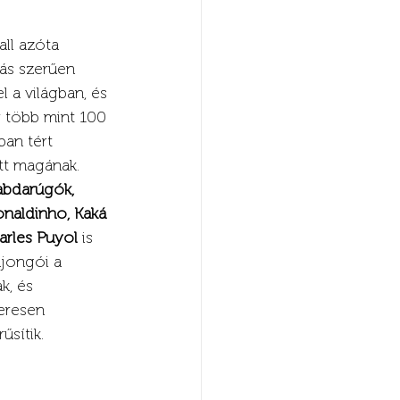
ll azóta 
ás szerűen 
el a világban, és 
 több mint 100 
an tért 
tt magának. 
abdarúgók, 
naldinho, Kaká 
arles Puyol
 is 
jongói a 
k, és 
eresen 
űsítik. 