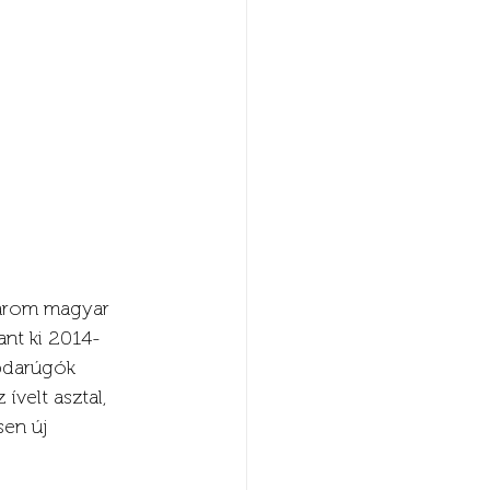
három magyar 
ant ki 2014-
abdarúgók 
velt asztal, 
sen új 