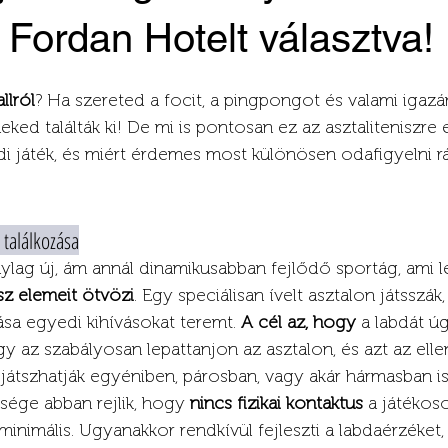
Fordan Hotelt választva!
llról
? Ha szereted a focit, a pingpongot és valami igazán
eked találták ki! De mi is pontosan ez az asztaliteniszre
i játék, és miért érdemes most különösen odafigyelni r
 találkozása
ylag új, ám annál dinamikusabban fejlődő sportág, ami 
isz elemeit ötvözi
. Egy speciálisan ívelt asztalon játsszák,
sa egyedi kihívásokat teremt. 
A cél az, hogy
 a labdát úg
ogy az szabályosan lepattanjon az asztalon, és azt az elle
t játszhatják egyéniben, párosban, vagy akár hármasban is
sége abban rejlik, hogy 
nincs fizikai kontaktus
 a játékoso
inimális. Ugyanakkor rendkívül fejleszti a labdaérzéket, 