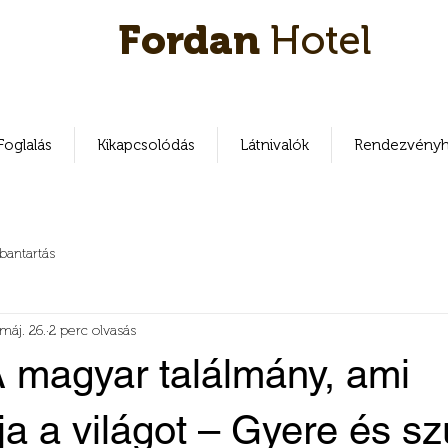
Fordan
Hotel
Foglalás
Kikapcsolódás
Látnivalók
Rendezvényh
bantartás
máj. 26.
2 perc olvasás
A magyar találmány, ami
a a világot – Gyere és sz