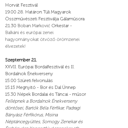
Horvát Fesztivál
19.00 28. Határon Túli Magyarok 
Összművészeti Fesztiválja Gálaműsora
21.30 
Boban Marković
 Orkestar - 
Balkáni és európai zenei 
hagyományokat ötvöző örömzenei 
élvezetek!
Szeptember 21.
XXVII. Európai Bordalfesztivál és II. 
Bordalnok Énekverseny
15.00 Szüreti felvonulás
15.15 Megnyitó - Bor és Dal Ünnep
15.30 Népek Bordalai és Táncai - műsor
Fellépnek a Bordalnok Énekverseny 
döntősei, Bartók Béla Férfikar, Padragi 
Bányász Férfikórus, Misina 
Néptáncegyüttes, Somogy Zenekar és 