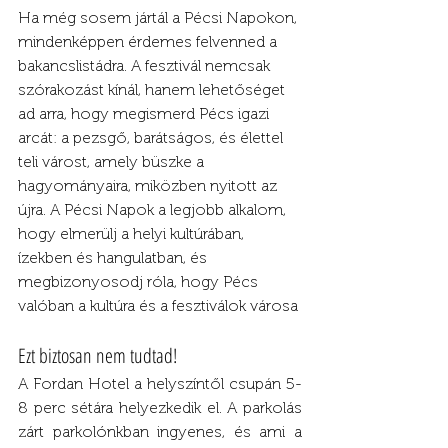
Ha még sosem jártál a Pécsi Napokon, 
mindenképpen érdemes felvenned a 
bakancslistádra. A fesztivál nemcsak 
szórakozást kínál, hanem lehetőséget 
ad arra, hogy megismerd Pécs igazi 
arcát: a pezsgő, barátságos, és élettel 
teli várost, amely büszke a 
hagyományaira, miközben nyitott az 
újra. A Pécsi Napok a legjobb alkalom, 
hogy elmerülj a helyi kultúrában, 
ízekben és hangulatban, és 
megbizonyosodj róla, hogy Pécs 
valóban a kultúra és a fesztiválok városa
Ezt biztosan nem tudtad!
A Fordan Hotel a helyszíntől csupán 5-
8 perc sétára helyezkedik el. A parkolás 
zárt parkolónkban ingyenes, és ami a 