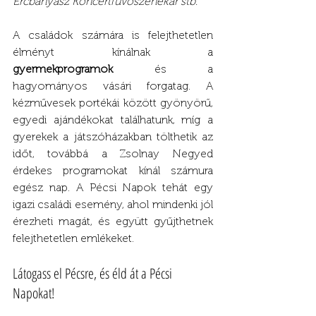
Ércbányász Koncertfúvószenekar stb.
A családok számára is felejthetetlen 
élményt kínálnak a 
gyermekprogramok
 és a 
hagyományos vásári forgatag. A 
kézművesek portékái között gyönyörű, 
egyedi ajándékokat találhatunk, míg a 
gyerekek a játszóházakban tölthetik az 
időt, továbbá a Zsolnay Negyed 
érdekes programokat kínál számura 
egész nap. A Pécsi Napok tehát egy 
igazi családi esemény, ahol mindenki jól 
érezheti magát, és együtt gyűjthetnek 
felejthetetlen emlékeket.
Látogass el Pécsre, és éld át a Pécsi 
Napokat!