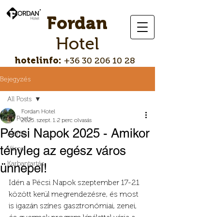
Fordan
Hotel
hotelinfo:
+36 30 206 10 28
Bejegyzés
All Posts
Fordan Hotel
All Posts
2025. szept. 1.
2 perc olvasás
Pécsi Napok 2025 - Amikor
Ajánlat
tényleg az egész város
Város
Karbantartás
ünnepel!
Idén a Pécsi Napok szeptember 17-21 
között kerül megrendezésre, és most 
is igazán színes gasztronómiai, zenei, 