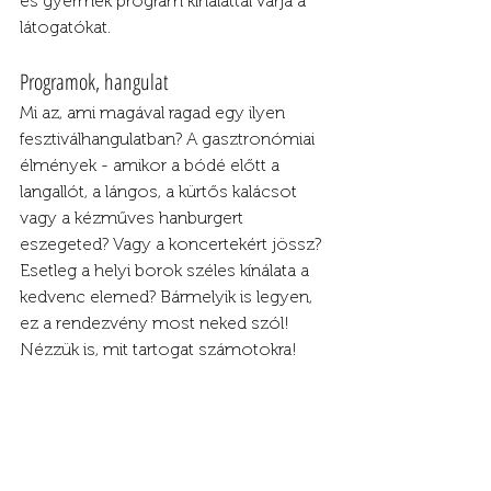
és gyermek program kínálattal várja a 
látogatókat.
Programok, hangulat
Mi az, ami magával ragad egy ilyen 
fesztiválhangulatban? A gasztronómiai 
élmények - amikor a bódé előtt a 
langallót, a lángos, a kürtős kalácsot 
vagy a kézműves hanburgert 
eszegeted? Vagy a koncertekért jössz? 
Esetleg a helyi borok széles kínálata a 
kedvenc elemed? Bármelyik is legyen, 
ez a rendezvény most neked szól! 
Nézzük is, mit tartogat számotokra!