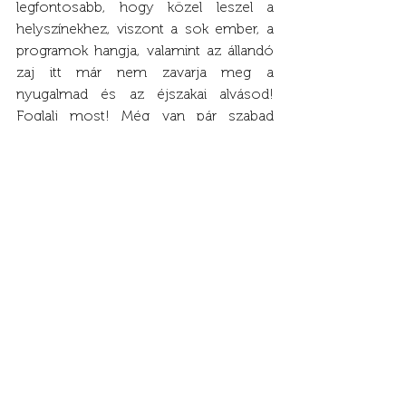
legfontosabb, hogy közel leszel a 
helyszínekhez, viszont a sok ember, a 
programok hangja, valamint az állandó 
zaj itt már nem zavarja meg a 
nyugalmad és az éjszakai alvásod! 
Foglalj most! Még van pár szabad 
helyünk!
FOGLALÁS
Friss bejegyzések
Az összes megtekintése