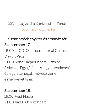
2024 - Nagyszabású felvonulás - Forrás: 
pecsinapokfesztival.hu
Helszín: Széchenyi tér és Színház tér
Szeptember 17.
18.00 - ICDIO - International Cultural 
Day In Pécs
21.00 Sena Dagadub feat. Lamine 
Siskora - Egy ghánai-magyar énekesnő 
és egy szenegáli művész zenei 
élményeket kínál.
Szeptember 18.
19.00 Arad Napja
21.00 Vad Fruttik koncert