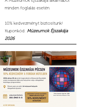
A Múzeumok Éjszakája alkalmából
minden foglalás esetén
10% kedvezményt biztosítunk!
Kuponkód:
Múzeumok Éjszakája
2026