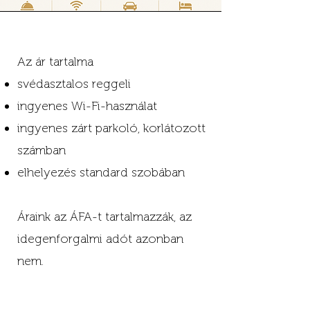
Az ár tartalma
svédasztalos reggeli
ingyenes Wi-Fi-használat
ingyenes zárt parkoló, korlátozott
számban
elhelyezés standard szobában
Áraink az ÁFA-t tartalmazzák, az
idegenforgalmi adót azonban
nem.
Az IFA összege 600 Ft / fő / éj,