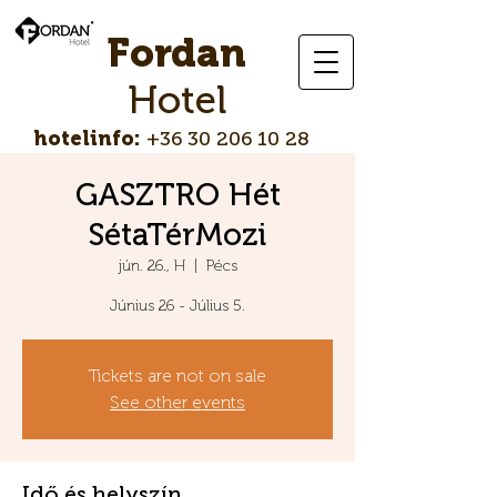
Fordan
Hotel
hotelinfo:
+36 30 206 10 28
GASZTRO Hét
SétaTérMozi
jún. 26., H
  |  
Pécs
Június 26 - Július 5.
Tickets are not on sale
See other events
Idő és helyszín