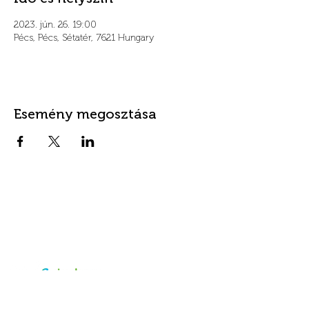
2023. jún. 26. 19:00
Pécs, Pécs, Sétatér, 7621 Hungary
Esemény megosztása
Kapcsolat
Cím
info@fordanhotel.hu
7622 Pécs, Bajcsy-Zs.
Tel:
+36 30 206 10 28
Endre utca 14-16.
Elfogadott
fizetőeszközök
Visa és Master Card