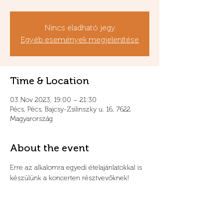
Nincs eladható jegy
Egyéb események megjelenítése
Time & Location
03 Nov 2023, 19:00 – 21:30
Pécs, Pécs, Bajcsy-Zsilinszky u. 16, 7622
Magyarország
About the event
Erre az alkalomra egyedi ételajánlatokkal is 
készülünk a koncerten résztvevőknek!