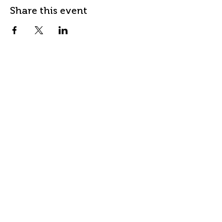
Share this event
Contact
Address
info@fordanhotel.hu
7622 Pécs, Bajcsy-Zs.
Tel:
+36 30 206 10 28
Endre str. 14-16.
Accepted
payment
Visa and Master card
All type of SZÉP carrd
NTAK szám
SZ19000312
Adatkezelési Tájékoztató |
ÁSZF
|