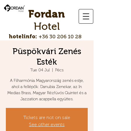
Fordan
Hotel
hotelinfo:
+36 30 206 10 28
Püspökvári Zenés
Esték
Tue 04 Jul
  |  
Pécs
A Filharmónia Magyarország zenés estje,
ahol a fellépők: Danubia Zenekar, az In
Medias Brass, Magyar Rézfúvós Quintet és a
Jazzation acappella együttes.
Tickets are not on sale
See other events