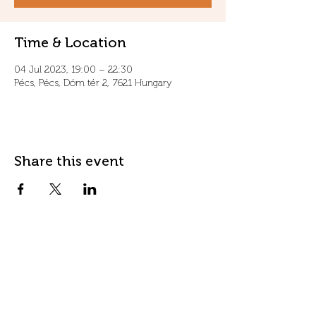
Time & Location
04 Jul 2023, 19:00 – 22:30
Pécs, Pécs, Dóm tér 2, 7621 Hungary
Share this event
Contact
Address
info@fordanhotel.hu
7622 Pécs, Bajcsy-Zs.
Tel:
+36 30 206 10 28
Endre str. 14-16.