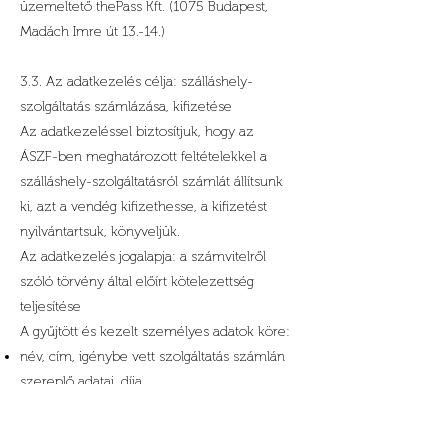
üzemeltető thePass Kft. (1075 Budapest,
Madách Imre út 13.-14.)
3.3. Az adatkezelés célja: szálláshely-
szolgáltatás számlázása, kifizetése
Az adatkezeléssel biztosítjuk, hogy az
ÁSZF-ben meghatározott feltételekkel a
szálláshely-szolgáltatásról számlát állítsunk
ki, azt a vendég kifizethesse, a kifizetést
nyilvántartsuk, könyveljük.
Az adatkezelés jogalapja: a számvitelről
szóló törvény által előírt kötelezettség
teljesítése
A gyűjtött és kezelt személyes adatok köre:
név, cím, igénybe vett szolgáltatás számlán
szereplő adatai, díja
A bankkártyás, illetve SZÉP Kártyás fizetés
során a fizetéshez használt bankkártya,