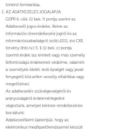
történő fenntartása.
AZ ADATKEZELÉS JOGALAPJA
GDPR 6. cikk (1) bek. f) pontja szerint az
Adatkezelő jogos érdeke, illetve az
információs önrendelkezési jogról és az
információszabadságról szóló 2011. évi CXII.
törvény (Info tv.) 5. § (1) bek. c) pontja
szerinti érdek (az érintett vagy más személy
létfontosságú érdekeinek védelme, valamint
a személyek életét, testi épségét vagy javait
fenyegető közvetlen veszély elhárítása vagy
megelőzése).
Az adatkezelés szükségességéről és
arányosságáról érdekmérlegelést
végeztünk, amelyet kérésre rendelkezésre
bocsátunk.
Adatkezelőként kijelentjük, hogy az
elektronikus megfigyelőrendszerrel készült