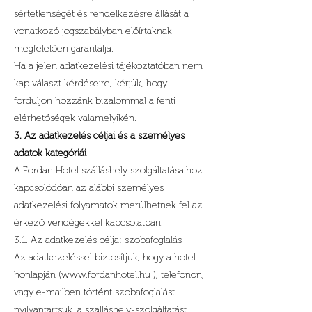
sértetlenségét és rendelkezésre állását a
vonatkozó jogszabályban előírtaknak
megfelelően garantálja.
Ha a jelen adatkezelési tájékoztatóban nem
kap választ kérdéseire, kérjük, hogy
forduljon hozzánk bizalommal a fenti
elérhetőségek valamelyikén.
3. Az adatkezelés céljai és a személyes
adatok kategóriái
A Fordan Hotel szálláshely szolgáltatásaihoz
kapcsolódóan az alábbi személyes
adatkezelési folyamatok merülhetnek fel az
érkező vendégekkel kapcsolatban.
3.1. Az adatkezelés célja: szobafoglalás
Az adatkezeléssel biztosítjuk, hogy a hotel
honlapján (
www.fordanhotel.hu
), telefonon,
vagy e-mailben történt szobafoglalást
nyilvántartsuk, a szálláshely-szolgáltatást