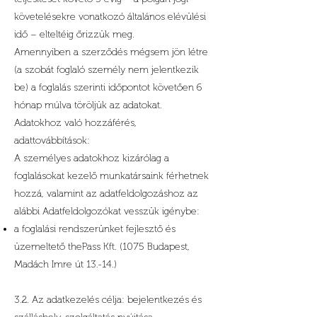
követelésekre vonatkozó általános elévülési
idő – elteltéig őrizzük meg.
Amennyiben a szerződés mégsem jön létre
(a szobát foglaló személy nem jelentkezik
be) a foglalás szerinti időpontot követően 6
hónap múlva töröljük az adatokat.
Adatokhoz való hozzáférés,
adattovábbítások:
A személyes adatokhoz kizárólag a
foglalásokat kezelő munkatársaink férhetnek
hozzá, valamint az adatfeldolgozáshoz az
alábbi Adatfeldolgozókat vesszük igénybe:
a foglalási rendszerünket fejlesztő és
üzemeltető thePass Kft. (1075 Budapest,
Madách Imre út 13.-14.)
3.2. Az adatkezelés célja: bejelentkezés és