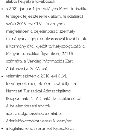
alábbi helyekre továbbítjuk:
a 2021. január 1-jén hatályba lépett turisztikai
térségek fejlesztésének állami feladatairól
szóló 2016. évi CLVI. törvénynek
megfelelően a bejelentkező személy
okmányának gépi beolvasásával továbbítjuk
a Kormány által kijelölt tárhelyszolgáltató, a
Magyar Turisztikai Ügynökség (MTÜ)
számára, a Vendég Információs Zárt
Adatbázisba (VIZA-ba);
valamint szintén a 2016. évi CLVI.
törvénynek megfelelően továbbítjuk a
Nemzeti Turisztikai Adatszolgáltató
Központnak (NTAK-nak) statisztikai célból.
A bejelentkezési adatok
adatfeldolgozásához az alábbi
Adatfeldolgozókat vesszük igénybe:
a foglalási rendszerünket fejlesztő és