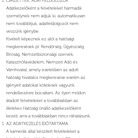
CÍMZETTEK, ADATFELDOLOZÓK
Adatkezelőként a felvételeket harmadik
személynek nem adjuk ki, automatikusan
nem továbbítjuk, adatfeldolgozót nem
veszünk igénybe.
Kivételt képeznek ez alól a hatósági
megkeresések pl. Rendőrség, Ügyészség,
Bíróság, Nemzetbiztonsági szervek,
Katasztrófavédelem, Nemzeti Adó és
Vámhivatal, amely esetekben az adott
hatóság hivatalos megkeresése esetén az
igényelt adatokat kötelesek vagyunk
rendelkezésre bocsátani. Az ilyen módon
átadott felvételeket a továbbiakban az
illetékes Hatóság önálló adatkezelőként
kezeli, arra a továbbiakban nincs ráhatásunk.
AZ ADATKEZELÉS IDŐTARTAMA
A kamerák által készített felvételeket a