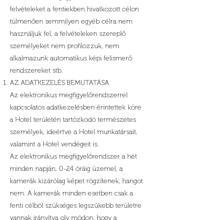
felvételeket a fentiekben hivatkozott célon
túlmenően semmilyen egyéb célra nem
használjuk fel, a felvételeken szereplő
személyeket nem profilozzuk, nem
alkalmazunk automatikus képi felismerő
rendszereket stb.
AZ ADATKEZELÉS BEMUTATÁSA
Az elektronikus megfigyelőrendszerrel
kapcsolatos adatkezelésben érintettek köre
a Hotel területén tartózkodó természetes
személyek, ideértve a Hotel munkatársait,
valamint a Hotel vendégeit is.
Az elektronikus megfigyelőrendszer a hét
minden napján, 0-24 óráig üzemel, a
kamerák kizárólag képet rögzítenek, hangot
nem. A kamerák minden esetben csak a
fenti célból szükséges legszűkebb területre
vannak irányítva oly módon, hogy a