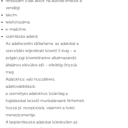
rendszám (csak akkor, ha autóval érkezik a
vendég)
lakcím
telefonszáma
e-mailcíme
számlázási adatok
Az adatkezelés időtartama: az adatokat a
szerződés teljesítését követő 5 évig – a
polgári jogi követelésekre alkalmazandó
általános elévülési idő – elteltéig őrizzük
meg.
Adatokhoz való hozzáférés,
adattovábbítások:
a személyes adatokhoz kizárólag a
foglalásokat kezelő munkatársaink férhetnek
hozzá pl. recepciósok, valamint a hotel
menedzsmentje.
A bejelentkezési adatokat kötelezően az