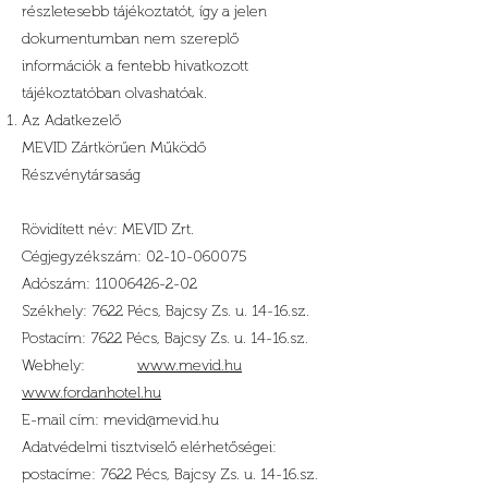
részletesebb tájékoztatót, így a jelen
dokumentumban nem szereplő
információk a fentebb hivatkozott
tájékoztatóban olvashatóak.
Az Adatkezelő
MEVID Zártkörűen Működő
Részvénytársaság
Rövidített név: MEVID Zrt.
Cégjegyzékszám: 02-10-060075
Adószám: 11006426-2-02
Székhely: 7622 Pécs, Bajcsy Zs. u. 14-16.sz.
Postacím: 7622 Pécs, Bajcsy Zs. u. 14-16.sz.
Webhely:
www.mevid.hu
www.fordanhotel.hu
E-mail cím:
mevid@mevid.hu
Adatvédelmi tisztviselő elérhetőségei:
postacíme: 7622 Pécs, Bajcsy Zs. u. 14-16.sz.