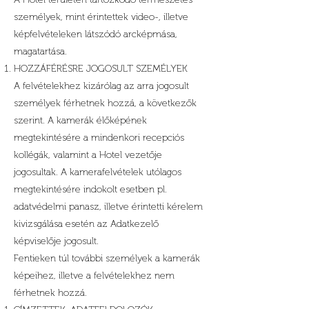
személyek, mint érintettek video-, illetve
képfelvételeken látszódó arcképmása,
magatartása.
HOZZÁFÉRÉSRE JOGOSULT SZEMÉLYEK
A felvételekhez kizárólag az arra jogosult
személyek férhetnek hozzá, a következők
szerint. A kamerák élőképének
megtekintésére a mindenkori recepciós
kollégák, valamint a Hotel vezetője
jogosultak. A kamerafelvételek utólagos
megtekintésére indokolt esetben pl.
adatvédelmi panasz, illetve érintetti kérelem
kivizsgálása esetén az Adatkezelő
képviselője jogosult.
Fentieken túl további személyek a kamerák
képeihez, illetve a felvételekhez nem
férhetnek hozzá.