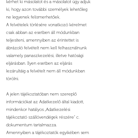
kérhet ki másolatot és a másolatot úgy adjuk
ki, hogy azon további személyek lehetőleg
ne legyenek felismerhetőek.
A felvételek törlésére vonatkozó kérelmet
csak abban az esetben áll módunkban
teljesíteni, amennyiben az érintettet is
ábrázoló felvételt nem kell felhasználnunk
valamely panaszkezelési, illetve hatósági
eljárásban. Ilyen esetben az eljárás
lezárultáig a felvételt nem áll módunkban
törölni.
A jelen tájékoztatóban nem szereplő
információkat az Adatkezelő által kiadott,
mindenkor hatályos „Adatkezelési
tájékoztató szállóvendégek részére” c.
dokumentum tartalmazza.
Amennyiben a tájékoztatók egyikében sem