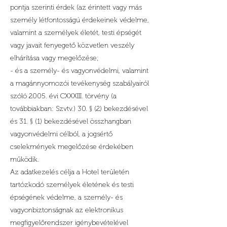
pontja szerinti érdek (az érintett vagy más
személy létfontosságú érdekeinek védelme,
valamint a személyek életét, testi épségét
vagy javait fenyegető közvetlen veszély
elhárítása vagy megelőzése;
- és a személy- és vagyonvédelmi, valamint
a magánnyomozói tevékenység szabályairól
szóló 2005. évi CXXXIII. törvény (a
továbbiakban: Szvtv.) 30. § (2) bekezdésével
és 31. § (1) bekezdésével összhangban
vagyonvédelmi célból, a jogsértő
cselekmények megelőzése érdekében
működik.
Az adatkezelés célja a Hotel területén
tartózkodó személyek életének és testi
épségének védelme, a személy- és
vagyonbiztonságnak az elektronikus
megfigyelőrendszer igénybevételével