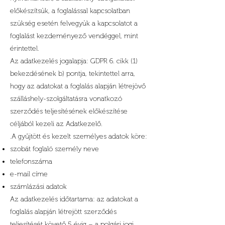
előkészítsük, a foglalással kapcsolatban
szükség esetén felvegyük a kapcsolatot a
foglalást kezdeményező vendéggel, mint
érintettel.
Az adatkezelés jogalapja: GDPR 6. cikk (1)
bekezdésének b) pontja, tekintettel arra,
hogy az adatokat a foglalás alapján létrejövő
szálláshely-szolgáltatásra vonatkozó
szerződés teljesítésének előkészítése
céljából kezeli az Adatkezelő.
.A gyűjtött és kezelt személyes adatok köre:
szobát foglaló személy neve
telefonszáma
e-mail címe
számlázási adatok
Az adatkezelés időtartama: az adatokat a
foglalás alapján létrejött szerződés
teljesítését követő 5 évig – a polgári jogi