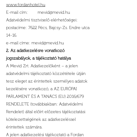
www.fordanhotel.hu
E-mail cím:
mevid@mevid.hu
Adatvédelmi tisztviselő elérhetőségei:
postacíme: 7622 Pécs, Bajcsy-Zs. Endre utca
14-16.
e-mail címe:
mevid@mevid.hu
2. Az adatkezelésre vonatkozó
jogszabályok, a tájékoztató hatálya
A Mevid Zrt. Adatkezelőként – a jelen
adatvédelmi tájékoztató közzététele útján
tesz eleget az érintettek személyes adatok
kezelésére vonatkozó, a AZ EURÓPAI
PARLAMENT ÉS A TANÁCS (EU) 2016/679
RENDELETE (továbbiakban: Adatvédelmi
Rendelet) által előírt előzetes tájékoztatási
kötelezettségének az adatkezeléssel
érintettek számára.
A jelen adatkezelési tájékoztató a Fordan