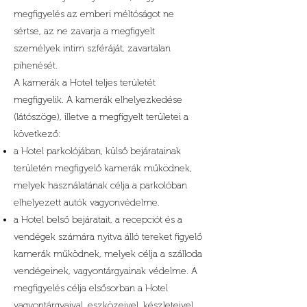
megfigyelés az emberi méltóságot ne
sértse, az ne zavarja a megfigyelt
személyek intim szféráját, zavartalan
pihenését.
A kamerák a Hotel teljes területét
megfigyelik. A kamerák elhelyezkedése
(látószöge), illetve a megfigyelt területei a
következő:
a Hotel parkolójában, külső bejáratainak
területén megfigyelő kamerák működnek,
melyek használatának célja a parkolóban
elhelyezett autók vagyonvédelme.
a Hotel belső bejáratait, a recepciót és a
vendégek számára nyitva álló tereket figyelő
kamerák működnek, melyek célja a szálloda
vendégeinek, vagyontárgyainak védelme. A
megfigyelés célja elsősorban a Hotel
vagyontárgyaival, eszközeivel, készleteivel,