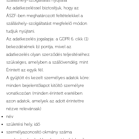
szálláshely-szolgáltatás nyújtása
Az adatkezeléssel biztosítjuk, hogy az
ÁSZF-ben meghatározott feltételekkel a
szálláshely-szolgáltatást megfelelő módon
tudjuk nyújtani.
Az adatkezelés jogalapja: a GDPR 6. cikk (1)
bekezdésének b) pontja, mivel az
adatkezelés olyan szerződés teljesítéséhez
szükséges, amelyben a szállóvendég, mint
Érintett az egyik fél.
A gyűjtött és kezelt személyes adatok köre:
minden bejelentőlapot kitöltő személyre
vonatkozóan (minden érintett esetében
azon adatok, amelyek az adott érintettre
nézve relevánsak)
név
születési hely, idő
személyazonosító okmány száma