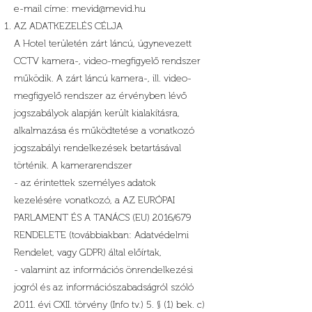
e-mail címe:
mevid@mevid.hu
AZ ADATKEZELÉS CÉLJA
A Hotel területén zárt láncú, úgynevezett
CCTV kamera-, video-megfigyelő rendszer
működik. A zárt láncú kamera-, ill. video-
megfigyelő rendszer az érvényben lévő
jogszabályok alapján került kialakításra,
alkalmazása és működtetése a vonatkozó
jogszabályi rendelkezések betartásával
történik. A kamerarendszer
- az érintettek személyes adatok
kezelésére vonatkozó, a AZ EURÓPAI
PARLAMENT ÉS A TANÁCS (EU) 2016/679
RENDELETE (továbbiakban: Adatvédelmi
Rendelet, vagy GDPR) által előírtak,
- valamint az információs önrendelkezési
jogról és az információszabadságról szóló
2011. évi CXII. törvény (Info tv.) 5. § (1) bek. c)