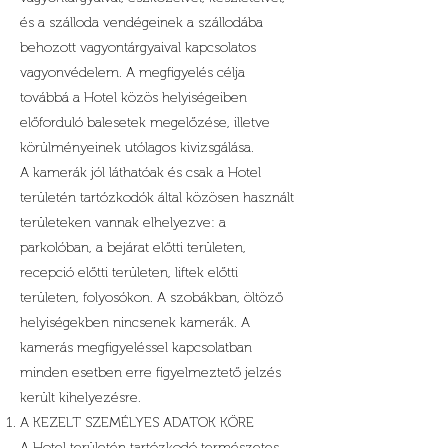
és a szálloda vendégeinek a szállodába
behozott vagyontárgyaival kapcsolatos
vagyonvédelem. A megfigyelés célja
továbbá a Hotel közös helyiségeiben
előforduló balesetek megelőzése, illetve
körülményeinek utólagos kivizsgálása.
A kamerák jól láthatóak és csak a Hotel
területén tartózkodók által közösen használt
területeken vannak elhelyezve: a
parkolóban, a bejárat előtti területen,
recepció előtti területen, liftek előtti
területen, folyosókon. A szobákban, öltöző
helyiségekben nincsenek kamerák. A
kamerás megfigyeléssel kapcsolatban
minden esetben erre figyelmeztető jelzés
került kihelyezésre.
A KEZELT SZEMÉLYES ADATOK KÖRE
A Hotel területén tartózkodó természetes