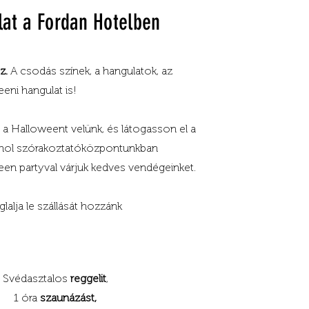
at a Fordan Hotelben
z.
A csodás színek, a hangulatok, az
eeni hangulat is!
 a Halloweent velünk, és látogasson el a
ahol szórakoztatóközpontunkban
en partyval várjuk kedves vendégeinket.
glalja le szállását hozzánk
Svédasztalos
reggelit
,
1 óra
szaunázást,