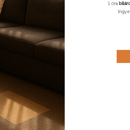
1 óra
biliá
Ingye