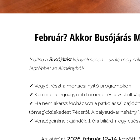
Február? Akkor Busójárás 
Indítsd a
Busójárást
kényelmesen – szállj meg nálu
legtöbbet az élményből!
✔ Vegyél részt a mohácsi nyitó programokon
✔ Kerüld el a legnagyobb tömeget és a zsúfoltsá
✔ Ha nem akarsz Mohácson a parkolással bajlódni
tömegközlekedést Pécsről. A pályaudvar néhány l
✔ Vendégeinknek ajándék: 1 óra biliárd + egy csész
Az ajánlat
2026. február 12–14.
közötti 