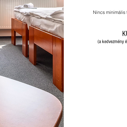
Nincs minimális t
K
(a kedvezmény é