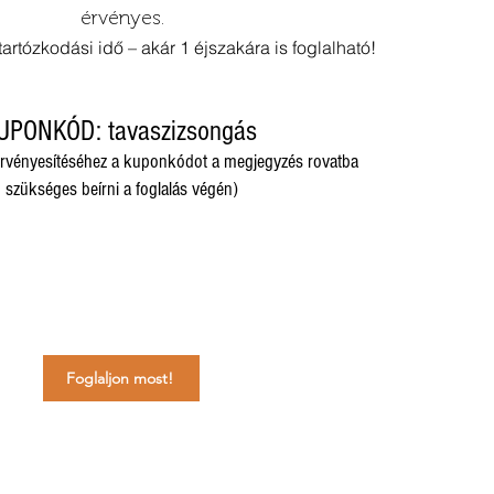
érvényes.
artózkodási idő – akár 1 éjszakára is foglalható!
UPONKÓD: tavaszizsongás
rvényesítéséhez a kuponkódot a megjegyzés rovatba
szükséges beírni a foglalás végén)​
Foglaljon most!