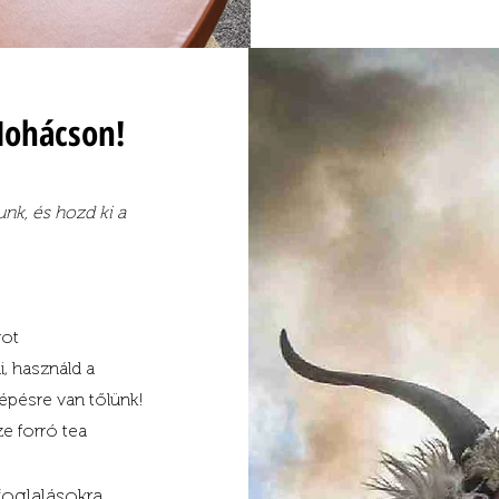
Mohácson!
nk, és hozd ki a
got
, használd a
épésre van tőlünk!
e forró tea
foglalásokra