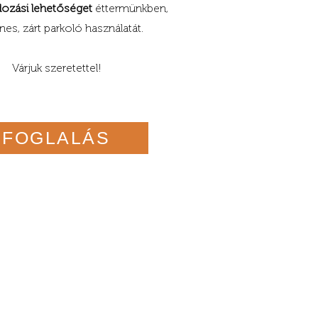
rdozási lehetőséget
éttermünkben,
nes, zárt parkoló használatát.
Várjuk szeretettel!
FOGLALÁS