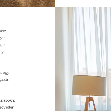
vasz
eges
geit
nyt
r
s egy
gazán
lalásokra
 egyetlen