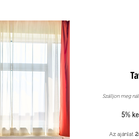
Ta
Szálljon meg ná
5% ke
Az ajánlat
2