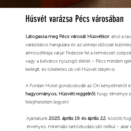
Húsvét varázsa Pécs városában
Látogassa meg Pécs városát Húsvétkor
, ahol a ta
varázslatos hangulata és az ünnepi időszak különl
atmoszférája várja! Fedezze fel a természet szépsé
vagy a belváros nyüzsgő életét – Pécs minden igé
kielégít, és tökéletes úti cél Húsvét idején is.
Empowe
A Fordan Hotel gondoskodik az Ön kényelméről é
hagyományos, Húsvéti reggeliről
, hogy élménye i
Growth
felejthetetlen legyen!
Ajánlatunk
2025. április 19. és április 22
. közötti fog
érvényes, minimális tartózkodási idő nélkül – akár