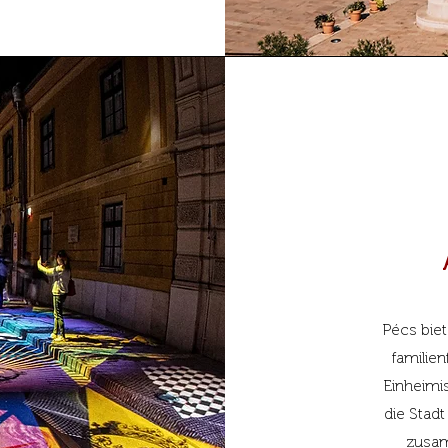
Pécs biet
familie
Einheimis
die Stad
zusam