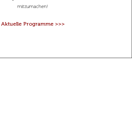
mitzumachen!
Aktuelle Programme >>>
ptiertes Zahlungsmittel
Visa- und Mastercard-Bankkarten
Alle Arten von NICE-Karten