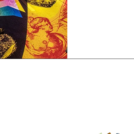
Titel
Akze
7622 Pécs, Bajcsy-Zs. Endre str. 14-16.