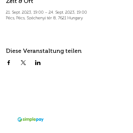
Zeit & Ort
21. Sept. 2023, 19:00 – 24. Sept. 2023, 19:00
Pécs, Pécs, Széchenyi tér 8, 7621 Hungary
Diese Veranstaltung teilen
Kontakt
Titel
info@fordanhotel.hu
7622 Pécs, Bajcsy-Zs.
Tel.n.:
+36 30 206 10 28
Endre str. 14-16.
Akzeptiertes
Zahlungsmittel