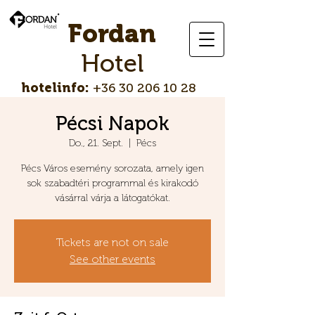
Fordan
Hotel
hotelinfo:
+36 30 206 10 28
Pécsi Napok
Do., 21. Sept.
  |  
Pécs
Pécs Város esemény sorozata, amely igen
sok szabadtéri programmal és kirakodó
vásárral várja a látogatókat.
Tickets are not on sale
See other events