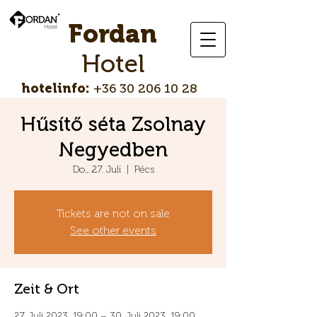
Fordan
Hotel
hotelinfo:
+36 30 206 10 28
Hűsítő séta Zsolnay
Negyedben
Do., 27. Juli
  |  
Pécs
Tickets are not on sale
See other events
Zeit & Ort
27. Juli 2023, 19:00 – 30. Juli 2023, 19:00