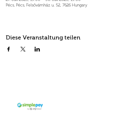
Pécs, Pécs, Felsővámház u. 52, 7626 Hungary
Diese Veranstaltung teilen
Kontakt
Titel
info@fordanhotel.hu
7622 Pécs, Bajcsy-Zs.
Tel.n.:
+36 30 206 10 28
Endre str. 14-16.
Akzeptiertes
Zahlungsmittel
Visa- und Mastercard-
Bankkarten Alle Arten