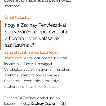
porcelán, jól mutatják a család innovatív 
szellemét.
És azt tudtad...…
hogy a Zsolnay Fényfesztivál 
szervezői és fellépői évek óta 
a Fordan Hotelt választják 
szállásuknak?
Ez az időszak mindig különleges 
számunkra:
 a szálloda megtelik élettel, 
kreativitással és vidámsággal. 
Vendégkönyvünkben gyakran maradnak 
szebbnél szebb rajzok és kedves 
üzenetek – ezek sokáig mosolyt 
csalnak az utánuk érkezők arcára.
Ráadásul a Zsolnay család utolsó 
leszármazottja, 
Zsolnay Zsófia
 is több 