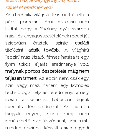
eosin máz, amely gyönyörű, irizáló 
színeket eredményez?
Ez a technika világszerte ismertté tette a 
pécsi porcelánt. Amit biztosan nem 
tudtál, hogy a Zsolnay gyár számos 
máz- és anyagösszetételének receptjét 
szigorúan őrizték, 
szinte családi 
titokként adták tovább.
 A világhírű 
"eozin" máz irizáló, fémes hatása is egy 
ilyen titkos eljárás eredménye volt, 
melynek pontos összetétele máig nem 
teljesen ismert
. Az eozin nem csak egy 
szín, vagy máz, hanem egy komplex 
technológiai eljárás eredmény, amely 
során a kerámiát többször égetik 
speciális fém-oxidokkal. Ez adja a 
tárgyak egyedi, soha meg nem 
ismételhető színjátszóságát, ami miatt 
minden eozinnal készült darab egyedi 