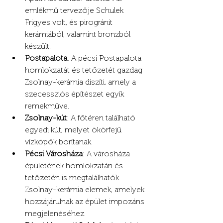
emlékmű tervezője Schulek 
Frigyes volt, és pirogránit 
kerámiából, valamint bronzból 
készült. 
Postapalota
: A pécsi Postapalota 
homlokzatát és tetőzetét gazdag 
Zsolnay-kerámia díszíti, amely a 
szecessziós építészet egyik 
remekműve.
Zsolnay-kút
: A főtéren található 
egyedi kút, melyet ökörfejű 
vízköpők borítanak.
Pécsi Városháza
: A városháza 
épületének homlokzatán és 
tetőzetén is megtalálhatók 
Zsolnay-kerámia elemek, amelyek 
hozzájárulnak az épület impozáns 
megjelenéséhez.