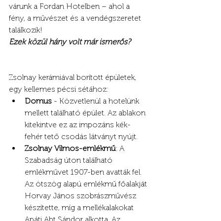
várunk a Fordan Hotelben – ahol a 
fény, a művészet és a vendégszeretet 
találkozik!
Ezek közül hány volt már ismerős?
Zsolnay kerámiával borított épületek, 
egy kellemes pécsi sétához:
Domus
 - Közvetlenül a hotelünk 
mellett található épület. Az ablakon 
kitekintve ez az impozáns kék-
fehér tető csodás látványt nyújt.
Zsolnay Vilmos-emlékmű
: A 
Szabadság úton található 
emlékművet 1907-ben avatták fel. 
Az ötszög alapú emlékmű főalakját 
Horvay János szobrászművész 
készítette, míg a mellékalakokat 
Apáti Abt Sándor alkotta. Az 