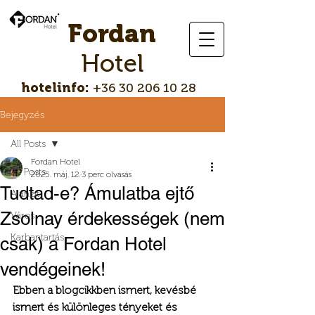
Fordan
Hotel
hotelinfo:
+36 30 206 10 28
Bejegyzés
All Posts
Fordan Hotel
All Posts
2025. máj. 12.
3 perc olvasás
Tudtad-e? Ámulatba ejtő
Ajánlat
Zsolnay érdekességek (nem
Város
Karbantartás
csak) a Fordan Hotel
vendégeinek!
Ebben a blogcikkben ismert, kevésbé 
ismert és különleges tényeket és 