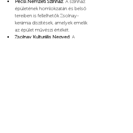
Pécsi Nemzeti Színház
: A színház 
épületének homlokzatán és belső 
tereiben is fellelhetők Zsolnay-
kerámia díszítések, amelyek emelik 
az épület művészi értékét.
Zsolnay Kulturális Negyed
: A 
negyed területén 15 védett 
műemlékegyüttes és 88 köztéri 
Zsolnay-szobor található, amelyek 
a gyár történetét és művészeti 
örökségét mutatják be. A parkok 
és sétányok mentén elhelyezkedő 
szobrok és épületkerámiák 
különleges látványt nyújtanak a 
látogatóknak. 
• 
Zsolnay Gyár parkja
: A gyár 
parkjában számos szobor 
található, amelyek a Zsolnay-
kerámiák sokszínűségét és 