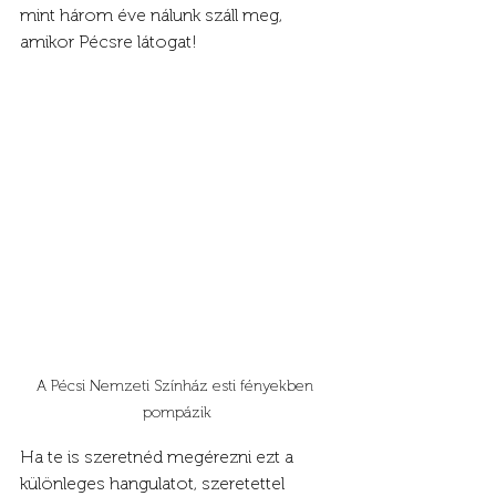
mint három éve nálunk száll meg, 
amikor Pécsre látogat!
A Pécsi Nemzeti Színház esti fényekben 
pompázik
Ha te is szeretnéd megérezni ezt a 
különleges hangulatot, szeretettel 