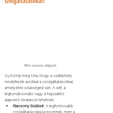
szolgáltatásokat!
Mini szauna világunk
Győződj meg róla, hogy a szálláshely 
rendelkezik azokkal a szolgáltatásokkal, 
amelyekre szükséged van. A wifi, a 
légkondicionáló vagy a hajszárító 
alapvető elvárások lehetnek.
Alacsony büdzsé:
 A legfontosabb 
szolgáltatásokra koncentrálj, mint a 