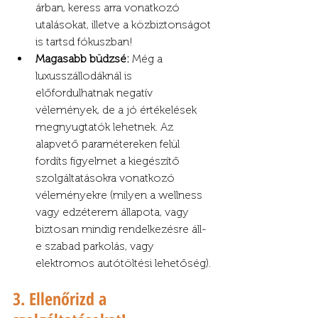
árban, keress arra vonatkozó 
utalásokat, illetve a közbiztonságot 
is tartsd fókuszban!
Magasabb büdzsé:
 Még a 
luxusszállodáknál is 
előfordulhatnak negatív 
vélemények, de a jó értékelések 
megnyugtatók lehetnek. Az 
alapvető paramétereken felül 
fordíts figyelmet a kiegészítő 
szolgáltatásokra vonatkozó 
véleményekre (milyen a wellness 
vagy edzéterem állapota, vagy 
biztosan mindig rendelkezésre áll-
e szabad parkolás, vagy 
elektromos autótöltési lehetőség).
3. Ellenőrizd a 