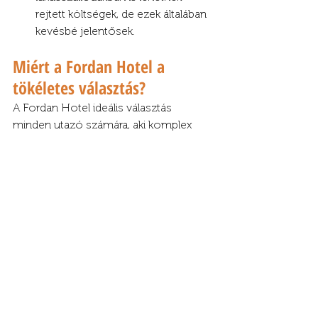
rejtett költségek, de ezek általában 
kevésbé jelentősek.
Miért a Fordan Hotel a 
tökéletes választás?
A Fordan Hotel ideális választás 
minden utazó számára, aki komplex 
szolgáltatásokat keres elérhető áron. 
Bár nem mi vagyunk a régió 
kiemelkedő wellness hotele, ám ezzel 
szemben olyan különlegességekkel és 
egyediségekkel rendelkezünk, mint a 
saját szórakoztató központ és 
workshop műhely. Saját éttermünkben 
finom ételeket kóstolhatsz, Fordan 
Centerünkben pedig biliárdozhatsz és 
dartsozhatsz versenykörülmények 
között, a workshop műhelyünkben 