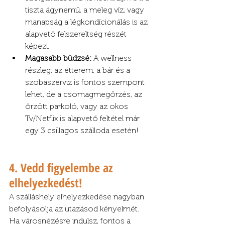
tiszta ágynemű, a meleg víz, vagy 
manapság a légkondícionálás is az 
alapvető felszereltség részét 
képezi.
Magasabb büdzsé:
 A wellness 
részleg, az étterem, a bár és a 
szobaszerviz is fontos szempont 
lehet, de a csomagmegőrzés, az 
őrzött parkoló, vagy az okos 
Tv/Netflix is alapvető feltétel már 
egy 3 csillagos szálloda esetén!
4. Vedd figyelembe az 
elhelyezkedést!
A szálláshely elhelyezkedése nagyban 
befolyásolja az utazásod kényelmét. 
Ha városnézésre indulsz, fontos a 