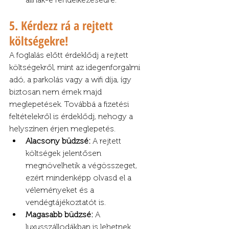
5. Kérdezz rá a rejtett 
költségekre!
A foglalás előtt érdeklődj a rejtett 
költségekről, mint az idegenforgalmi 
adó, a parkolás vagy a wifi díja, így 
biztosan nem érnek majd 
meglepetések. Továbbá a fizetési 
feltételekről is érdeklődj, nehogy a 
helyszínen érjen meglepetés.
Alacsony büdzsé:
 A rejtett 
költségek jelentősen 
megnövelhetik a végösszeget, 
ezért mindenképp olvasd el a 
véleményeket és a 
vendégtájékoztatót is.
Magasabb büdzsé:
 A 
luxusszállodákban is lehetnek 