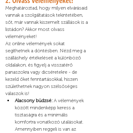
2. Olvass véleményeket!
Meghatároztad, hogy milyen elvárásaid 
vannak a szolgáltatások tekintetében, 
sőt, már vannak kiszemelt szállások is a 
listádon? Akkor most olvass 
véleményeket!
Az online vélemények sokat 
segíthetnek a döntésben. Nézd meg a 
szálláshely értékeléseit a különböző 
oldalakon, és figyelj a visszatérő 
panaszokra vagy dicséretekre - de 
kezeld őket fenntartásokkal, hiszen 
születhetnek nagyon szélsőséges 
válaszok is!
Alacsony büdzsé:
 A vélemények 
között mindenképp keress a 
tisztaságra és a minimális 
komfortra vonatkozó utalásokat. 
Amennyiben reggeli is van az 