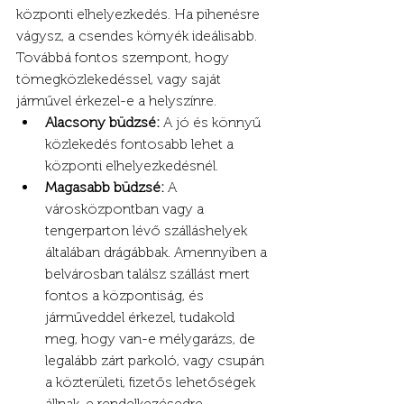
központi elhelyezkedés. Ha pihenésre 
vágysz, a csendes környék ideálisabb. 
Továbbá fontos szempont, hogy 
tömegközlekedéssel, vagy saját 
járművel érkezel-e a helyszínre.
Alacsony büdzsé:
 A jó és könnyű 
közlekedés fontosabb lehet a 
központi elhelyezkedésnél.
Magasabb büdzsé:
 A 
városközpontban vagy a 
tengerparton lévő szálláshelyek 
általában drágábbak. Amennyiben a 
belvárosban találsz szállást mert 
fontos a központiság, és 
járműveddel érkezel, tudakold 
meg, hogy van-e mélygarázs, de 
legalább zárt parkoló, vagy csupán 
a közterületi, fizetős lehetőségek 
állnak-e rendelkezésedre.