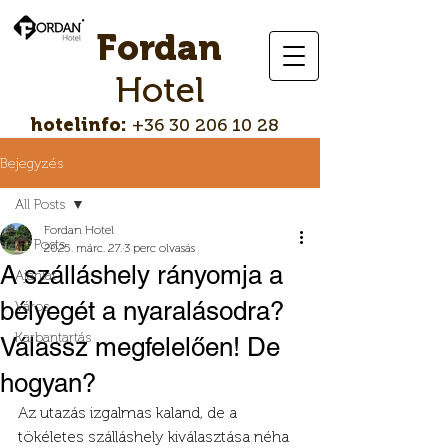
Fordan
Hotel
hotelinfo:
+36 30 206 10 28
Bejegyzés
All Posts
Fordan Hotel
All Posts
2025. márc. 27.
3 perc olvasás
A szálláshely rányomja a
Ajánlat
bélyegét a nyaralásodra?
Város
Karbantartás
Válassz megfelelően! De
hogyan?
Az utazás izgalmas kaland, de a 
tökéletes szálláshely kiválasztása néha 