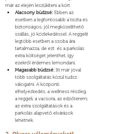
már az elején leszűkíteni a kört.
Alacsony büdzsé:
 Ebben az 
esetben a legfontosabb a tiszta és 
biztonságos, jól megközelíthető 
szállás, jó közlekedéssel. A reggelit 
legtöbb esetben a szoba ára 
tartalmazza, de ezt  és a parkolás 
extra költséget jelenthet, így 
ezekről érdemes lemondani.
Magasabb büdzsé:
 Itt már jóval 
több szolgáltatás közül tudsz 
válogatni. A központi 
elhelyezkedés, a wellness részleg, 
a reggeli, a vacsora, az edzőterem, 
az extra szolgáltatások és a 
parkolás alapvető elvárások 
lehetnek.