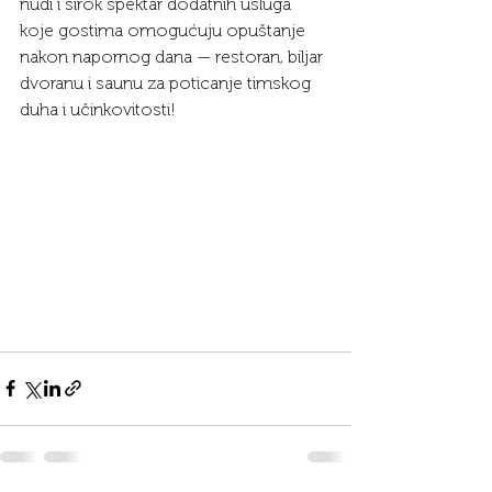
nudi i širok spektar dodatnih usluga 
koje gostima omogućuju opuštanje 
nakon napornog dana — restoran, biljar 
dvoranu i saunu za poticanje timskog 
duha i učinkovitosti!