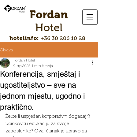
Fordan
Hotel
hotelinfo:
+36 30 206 10 28
Objava
Fordan Hotel
9. srp 2025.
1 min čitanja
Konferencija, smještaj i
ugostiteljstvo – sve na
jednom mjestu, ugodno i
praktično.
Želite li uspješan korporativni događaj ili 
učinkovitu edukaciju za svoje 
zaposlenike? Ovaj članak je upravo za 