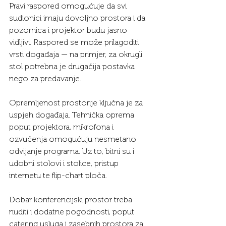
Pravi raspored omogućuje da svi 
sudionici imaju dovoljno prostora i da 
pozornica i projektor budu jasno 
vidljivi. Raspored se može prilagoditi 
vrsti događaja — na primjer, za okrugli 
stol potrebna je drugačija postavka 
nego za predavanje.
Opremljenost prostorije ključna je za 
uspjeh događaja. Tehnička oprema 
poput projektora, mikrofona i 
ozvučenja omogućuju nesmetano 
odvijanje programa. Uz to, bitni su i 
udobni stolovi i stolice, pristup 
internetu te flip-chart ploča.
Dobar konferencijski prostor treba 
nuditi i dodatne pogodnosti, poput 
catering usluga i zasebnih prostora za 