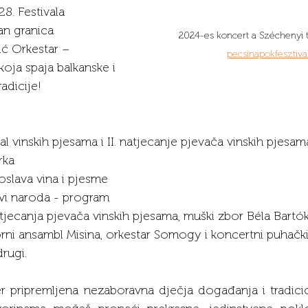
8. Festivala 
an granica
2024-es koncert a Széchenyi t
ć Orkestar – 
pecsinapokfesztiva
oja spaja balkanske i 
adicije!
val vinskih pjesama i II. natjecanje pjevača vinskih pjesam
rka
oslava vina i pjesme
ovi naroda - program
atjecanja pjevača vinskih pjesama, muški zbor Béla Bartók
lorni ansambl Misina, orkestar Somogy i koncertni puhački
rugi.
er pripremljena nezaboravna dječja događanja i tradici