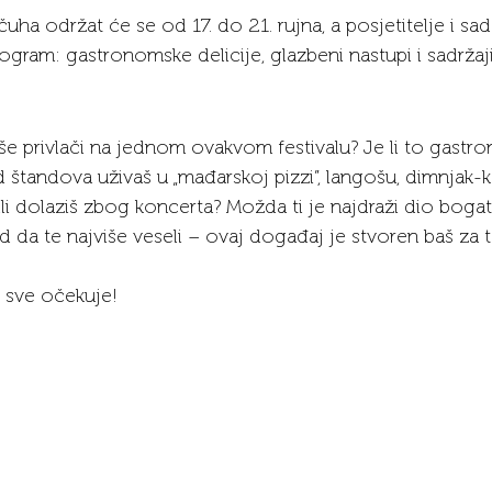
ha održat će se od 17. do 21. rujna, a posjetitelje i sa
ogram: gastronomske delicije, glazbeni nastupi i sadržaj
iše privlači na jednom ovakvom festivalu? Je li to gastr
d štandova uživaš u „mađarskoj pizzi”, langošu, dimnjak-ko
i dolaziš zbog koncerta? Možda ti je najdraži dio boga
d da te najviše veseli – ovaj događaj je stvoren baš za 
 sve očekuje!