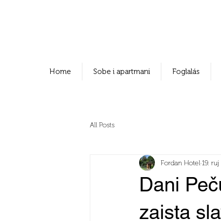
Home
Sobe i apartmani
Foglalás
All Posts
Fordan Hotel
19. ru
Dani Peču
zaista sla