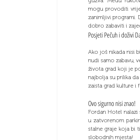
gužva. Među rukotv
mogu provoditi vrij
zanimljivi programi.
dobro zabaviti i za
Posjeti Pečuh i doživi 
Ako još nikada nisi b
nudi samo zabavu, već
života grad koji je 
najbolja su prilika d
zaista grad kulture i f
Ovo sigurno nisi znao!
Fordan Hotel nalazi
u zatvorenom parkingu
stalne graje koja bi 
slobodnih mjesta!