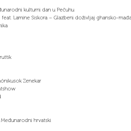
unarodni kulturni dan u Pečuhu
feat. Lamine Siskora – Glazbeni doživljaj ghansko-mađa
nika
uttik
mónikusok Zenekar
vatshow
d 
 Međunarodni hrvatski 