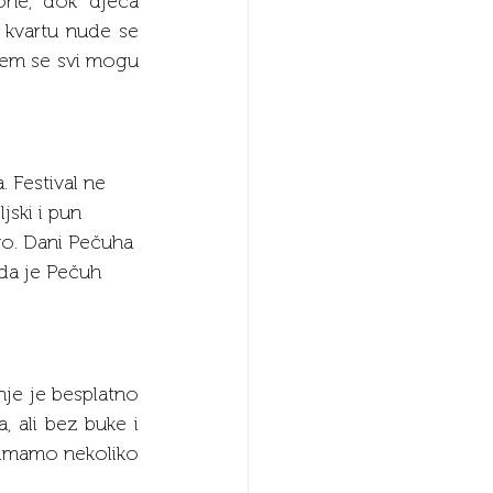
ne, dok djeca 
kvartu nude se 
jem se svi mogu 
 Festival ne 
jski i pun 
vo. Dani Pečuha 
 da je Pečuh 
je je besplatno 
, ali bez buke i 
š imamo nekoliko 