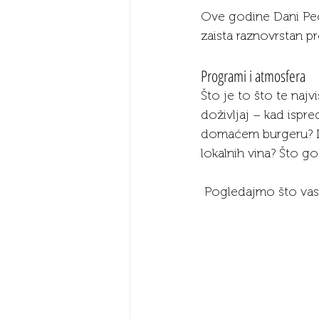
Ove godine Dani Peču
zaista raznovrstan pr
Programi i atmosfera
Što je to što te najv
doživljaj – kad ispre
domaćem burgeru? Il
lokalnih vina? Što go
 Pogledajmo što vas