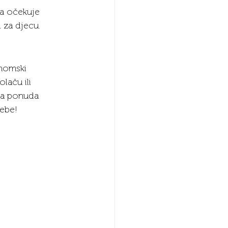
da očekuje 
i za djecu.
onomski 
laču ili 
ta ponuda 
tebe!