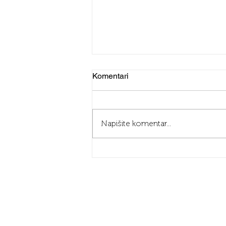
Komentari
Napišite komentar...
Tajno oružje za uspješan
team building u Pečuhu
Kontakt