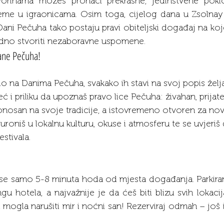
orinama možeš pronaći prekrasne, jedinstvene poklo
eme u igraonicama. Osim toga, cijelog dana u Zsolnay 
 Dani Pečuha tako postaju pravi obiteljski događaj na ko
jedno stvoriti nezaboravne uspomene.
Dane Pečuha!
io na Danima Pečuha, svakako ih stavi na svoj popis želja.
 i priliku da upoznaš pravo lice Pečuha: živahan, prijatel
ponosan na svoje tradicije, a istovremeno otvoren za no
a uroniš u lokalnu kulturu, okuse i atmosferu te se uvjeriš
estivala.
 se samo 5-8 minuta hoda od mjesta događanja. Parkiran
 hotela, a najvažnije je da ćeš biti blizu svih lokacija
ti mogla narušiti mir i noćni san! Rezerviraj odmah – jo