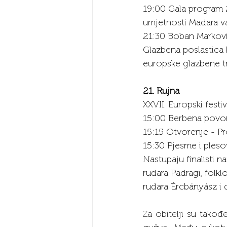
19:00 Gala program 2
umjetnosti Mađara v
21:30 Boban Markovi
Glazbena poslastica k
europske glazbene tr
21. Rujna
XXVII. Europski festi
15:00 Berbena povo
15:15 Otvorenje - Pr
15:30 Pjesme i ples
Nastupaju finalisti n
rudara Padragi, folk
rudara Ércbányász i d
Za obitelji su takođ