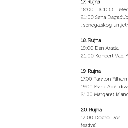
17. Rujna
18:00 - ICDIO – Međ
21:00 Sena Dagadub 
i senegalskog umjet
18. Rujna
19:00 Dan Arada
21:00 Koncert Vad Fr
19. Rujna
17.00 Pannon Filhar
19.00 Frank Adél di
21.30 Margaret Islan
20. Rujna
17:00 Dobro Došli –
festival