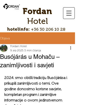
Fordan
Hotel
hotelinfo:
+36 30 206 10 28
Objava
Fordan Hotel
9. srp 2025.
5 min čitanja
Busójárás u Mohaču –
zanimljivosti i savjeti
2024. smo obišli tradiciju Busójárása i 
prikupili zanimljivosti o temi. Ove 
godine donosimo korisne savjete, 
kompletan program i zanimljive 
informacije o ovom jedinstvenom 