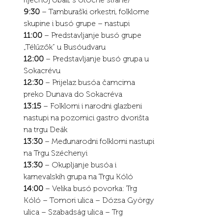
9:30
 – Tamburaški orkestri, folklorne 
skupine i busó grupe – nastupi
11:00
 – Predstavljanje busó grupe 
„Télűzők” u Busóudvaru
12:00
 – Predstavljanje busó grupa u 
Sokacrévu
12:30
 – Prijelaz busóa čamcima 
preko Dunava do Sokacréva
13:15
 – Folklorni i narodni glazbeni 
nastupi na pozornici gastro dvorišta 
na trgu Deák
13:30
 – Međunarodni folklorni nastupi 
na Trgu Széchenyi
13:30
 – Okupljanje busóa i 
karnevalskih grupa na Trgu Kóló
14:00
 – Velika busó povorka: Trg 
Kóló – Tomori ulica – Dózsa György 
ulica – Szabadság ulica – Trg 