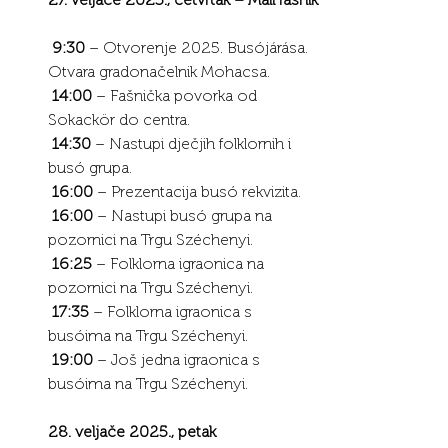
9:30
 – Otvorenje 2025. Busójárása. 
Otvara gradonačelnik Mohacsa.
14:00
 – Fašnička povorka od 
Sokackör do centra.
14:30
 – Nastupi dječjih folklornih i 
busó grupa.
16:00
 – Prezentacija busó rekvizita.
16:00
 – Nastupi busó grupa na 
pozornici na Trgu Széchenyi.
16:25
 – Folklorna igraonica na 
pozornici na Trgu Széchenyi.
17:35
 – Folklorna igraonica s 
busóima na Trgu Széchenyi.
19:00
 – Još jedna igraonica s 
busóima na Trgu Széchenyi.
28. veljače 2025., petak