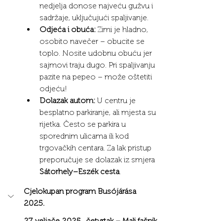
nedjelja donose najveću gužvu i 
sadržaje, uključujući spaljivanje.
Odjeća i obuća:
 Zimi je hladno, 
osobito navečer – obucite se 
toplo. Nosite udobnu obuću jer 
sajmovi traju dugo. Pri spaljivanju 
pazite na pepeo – može oštetiti 
odjeću!
Dolazak autom:
 U centru je 
besplatno parkiranje, ali mjesta su 
rijetka. Često se parkira u 
sporednim ulicama ili kod 
trgovačkih centara. Za lak pristup 
preporučuje se dolazak iz smjera 
Sátorhely–Eszék cesta
.
Cjelokupan program Busójárása 
2025.
27. veljače 2025., četvrtak – Mali fašnik