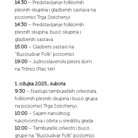
14:30
 – Predstavljanje folklornih 
plesnih skupina i glazbenih sastava na 
pozornici Trga Széchenyi
14:30
 – Predstavljanje folklornih 
plesnih skupina, busó skupina i 
glazbenih sastava
15:00
 – Glazbeni sastavi na 
"Busóudvar Folk" pozornici
19:00
 – Južnoslavenski plesni dom 
na Tržnici (Piac tér)
1. ožujka 2025., subota
9:30
 – Nastupi tamburaških orkestara, 
folklornih plesnih skupina i busó grupa 
na pozornici Trga Széchenyi
10:00
 – Sajam narodnog 
rukotvorstva i obrta u središtu grada
10:00
 – Tamburaški orkestri i busó 
grupe na "Busóudvar Folk" pozornici