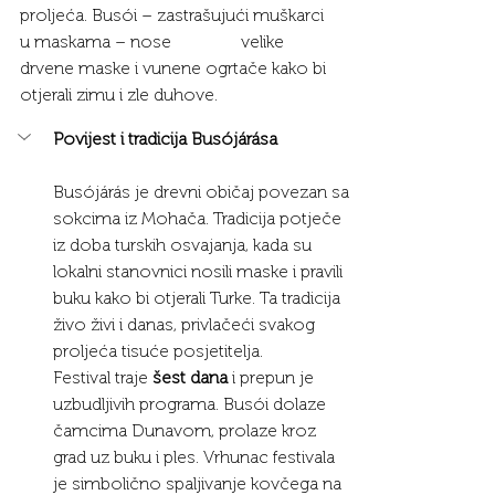
proljeća. Busói – zastrašujući muškarci 
u maskama – nose 		velike 
drvene maske i vunene ogrtače kako bi 
otjerali zimu i zle duhove.
Povijest i tradicija Busójárása
Busójárás je drevni običaj povezan sa 
sokcima iz Mohača. Tradicija potječe 
iz doba turskih osvajanja, kada su 
lokalni stanovnici nosili maske i pravili 
buku kako bi otjerali Turke. Ta tradicija 
živo živi i danas, privlačeći svakog 
proljeća tisuće posjetitelja.
Festival traje 
šest dana
 i prepun je 
uzbudljivih programa. Busói dolaze 
čamcima Dunavom, prolaze kroz 
grad uz buku i ples. Vrhunac festivala 
je simbolično spaljivanje kovčega na 