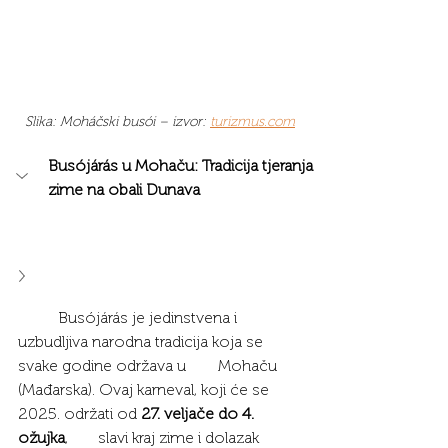
Slika: Moháčski busói – izvor: 
turizmus.com
Busójárás u Mohaču: Tradicija tjeranja 
zime na obali Dunava
	Busójárás je jedinstvena i 
uzbudljiva narodna tradicija koja se 
svake godine održava u 	Mohaču 
(Mađarska). Ovaj karneval, koji će se 
2025. održati od 
27. veljače do 4. 
ožujka
, 	slavi kraj zime i dolazak 