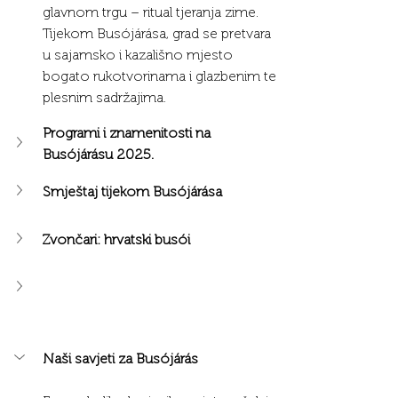
glavnom trgu – ritual tjeranja zime. 
Tijekom Busójárása, grad se pretvara 
u sajamsko i kazališno mjesto 
bogato rukotvorinama i glazbenim te 
plesnim sadržajima.
Programi i znamenitosti na 
Busójárásu 2025.
Smještaj tijekom Busójárása
Zvončari: hrvatski busói
Naši savjeti za Busójárás