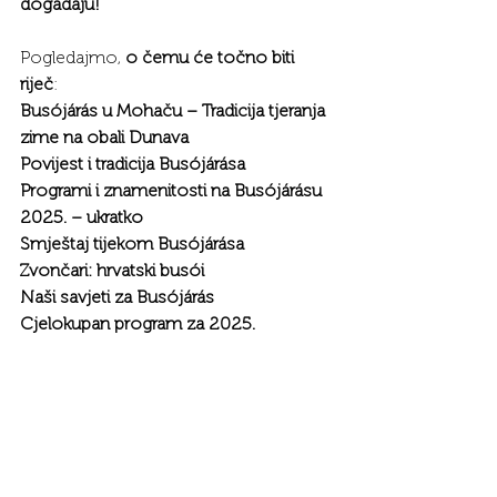
događaju!
Pogledajmo, 
o čemu će točno biti 
riječ
:
Busójárás u Mohaču – Tradicija tjeranja 
zime na obali Dunava
Povijest i tradicija Busójárása
Programi i znamenitosti na Busójárásu 
2025. – ukratko
Smještaj tijekom Busójárása
Zvončari: hrvatski busói
Naši savjeti za Busójárás
Cjelokupan program za 2025.