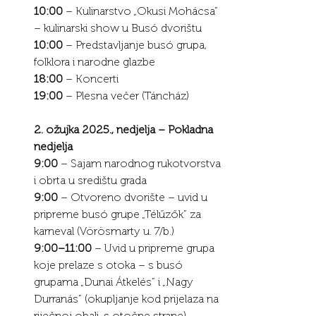
10:00
 – Kulinarstvo „Okusi Mohácsa” 
– kulinarski show u Busó dvorištu
10:00
 – Predstavljanje busó grupa, 
folklora i narodne glazbe
18:00
 – Koncerti
19:00
 – Plesna večer (Táncház)
2. ožujka 2025., nedjelja – Pokladna 
nedjelja
9:00
 – Sajam narodnog rukotvorstva 
i obrta u središtu grada
9:00
 – Otvoreno dvorište – uvid u 
pripreme busó grupe „Télűzők” za 
karneval (Vörösmarty u. 7/b.)
9:00–11:00
 – Uvid u pripreme grupa 
koje prelaze s otoka – s busó 
grupama „Dunai Átkelés” i „Nagy 
Durranás” (okupljanje kod prijelaza na 
riječnoj obali, s otočne strane)