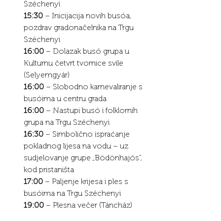
Széchenyi
15:30
 – Inicijacija novih busóa, 
pozdrav gradonačelnika na Trgu 
Széchenyi
16:00
 – Dolazak busó grupa u 
Kulturnu četvrt tvornice svile 
(Selyemgyár)
16:00
 – Slobodno karnevaliranje s 
busóima u centru grada
16:00
 – Nastupi busó i folklornih 
grupa na Trgu Széchenyi
16:30
 – Simbolično ispraćanje 
pokladnog lijesa na vodu – uz 
sudjelovanje grupe „Bödönhajós”, 
kod pristaništa
17:00
 – Paljenje krijesa i ples s 
busóima na Trgu Széchenyi
19:00
 – Plesna večer (Táncház)