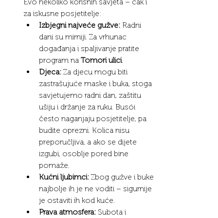
Evo nekoliko korisnih savjeta – čak i 
za iskusne posjetitelje:
Izbjegni najveće gužve:
 Radni 
dani su mirniji. Za vrhunac 
događanja i spaljivanje pratite 
program na 
Tomori ulici
.
Djeca:
 Za djecu mogu biti 
zastrašujuće maske i buka, stoga 
savjetujemo radni dan, zaštitu 
ušiju i držanje za ruku. Busói 
često naganjaju posjetitelje, pa 
budite oprezni. Kolica nisu 
preporučljiva, a ako se dijete 
izgubi, osoblje pored bine 
pomaže.
Kućni ljubimci:
 Zbog gužve i buke 
najbolje ih je ne voditi – sigurnije 
je ostaviti ih kod kuće.
Prava atmosfera:
 Subota i 