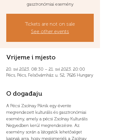
gasztronómiai esemény
Tickets are not on sale
See other events
Vrijeme i mjesto
20. svi 2023. 08:30 – 21. svi 2023. 20:00
Pécs, Pécs, Felsővámház u. 52, 7626 Hungary
O događaju
A Pécsi Zsolnay Piknik egy évente 
megrendezett kulturális és gasztronómiai 
esemény, amely a pécsi Zsolnay Kulturális 
Negyedben kerül megrendezésre. Az 
esemény során a látogatók lehetőséget 
kapnak arra, hogy megismerjék a Zsolnay 