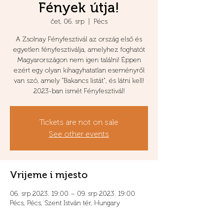
Fények útja!
čet, 06. srp
  |  
Pécs
A Zsolnay Fényfesztivál az ország első és
egyetlen fényfesztiválja, amelyhez foghatót
Magyarországon nem igen találni! Éppen
ezért egy olyan kihagyhatatlan eseményről
van szó, amely "Bakancs listát", és látni kell!
2023-ban ismét Fényfesztivál!
Tickets are not on sale
See other events
Vrijeme i mjesto
06. srp 2023. 19:00 – 09. srp 2023. 19:00
Pécs, Pécs, Szent István tér, Hungary