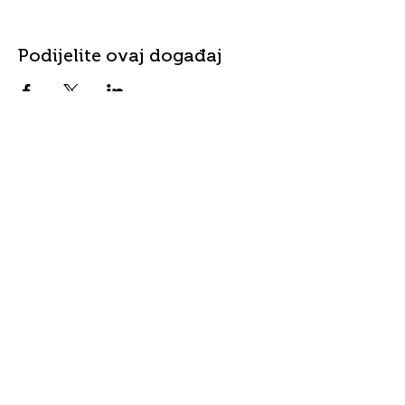
Podijelite ovaj događaj
Kontakt
Adresa
info@fordanhotel.hu
7622 Pécs, Bajcsy-Zs.
Tel:
+36 30 206 10 28
Endre utca 14-16.
Prihvaćeno
sredstvo
plaćanja
Visa i Master Card
bankovne kartice
Sve vrste SZÉP