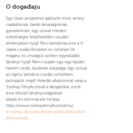
O događaju
Egy olyan programot ajánlunk most, amely 
családoknak, baráti társaságoknak, 
gyerekeknek, egy szóval minden 
eshetőségre felejthetetlen vizuális 
élményeket nyújt! Pécs belvárosa erre a 4 
napra csodás fényeket és színeket ölt 
magára, és országos szinten egyedülálló 
látványt nyújt! Nem csupán egy-egy épület, 
hanem utcák, épületek sokasága, egy szóval 
az egész belváros csodás színekben 
pompázik majd! Hetedik alkalommal várja a 
Zsolnay Fényfesztivál a látogatókat, évről 
évre bővülő látványosságokkal!
képek és információk forrása: 
https://www.zsolnayfenyfesztival.hu/
#zsolnay
#zsolnayfényfesztivál
#látnodkell
#fényekútja