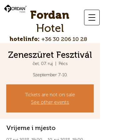
Fordan
Hotel
hotelinfo:
+36 30 206 10 28
Zeneszüret Fesztivál
čet, 07. ruj
  |  
Pécs
Szeptember 7-10.
Tickets are not on sale
See other events
Vrijeme i mjesto
07. ruj 2023. 19:00 – 10. ruj 2023. 19:00