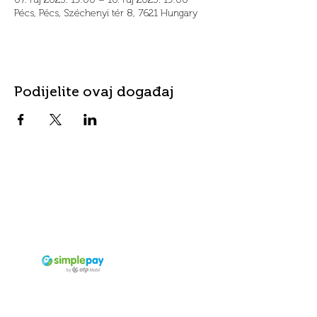
Pécs, Pécs, Széchenyi tér 8, 7621 Hungary
Podijelite ovaj događaj
Kontakt
Adresa
info@fordanhotel.hu
7622 Pécs, Bajcsy-Zs.
Tel:
+36 30 206 10 28
Endre utca 14-16.
Prihvaćeno
sredstvo
plaćanja
Visa i Master Card