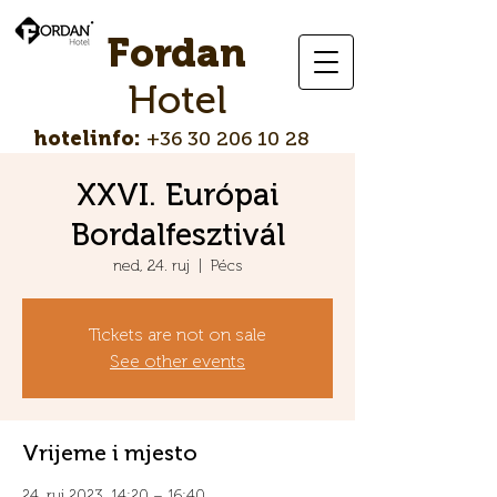
Fordan
Hotel
hotelinfo:
+36 30 206 10 28
XXVI. Európai
Bordalfesztivál
ned, 24. ruj
  |  
Pécs
Tickets are not on sale
See other events
Vrijeme i mjesto
24. ruj 2023. 14:20 – 16:40