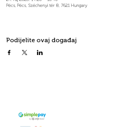
Pécs, Pécs, Széchenyi tér 8, 7621 Hungary
Podijelite ovaj događaj
Kontakt
Adresa
info@fordanhotel.hu
7622 Pécs, Bajcsy-Zs.
Tel:
+36 30 206 10 28
Endre utca 14-16.
Prihvaćeno
sredstvo
plaćanja
Visa i Master Card