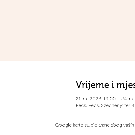
Vrijeme i mje
21. ruj 2023. 19:00 – 24. ru
Pécs, Pécs, Széchenyi tér 
Google karte su blokirane zbog vaših po