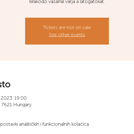
kirakodó vásárral várja a látogatókat.
Tickets are not on sale
See other events
sto
j 2023. 19:00
8, 7621 Hungary
stavki analitičkih i funkcionalnih kolačića.