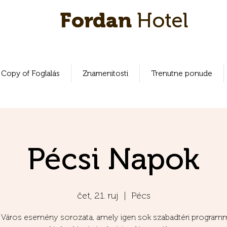
Fordan
Hotel
Copy of Foglalás
Znamenitosti
Trenutne ponude
Pécsi Napok
čet, 21. ruj
  |  
Pécs
 Város esemény sorozata, amely igen sok szabadtéri programm