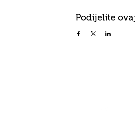
Podijelite ov
Kontakt
info@fordanhotel.hu
Tel: +36 30 206 10 28