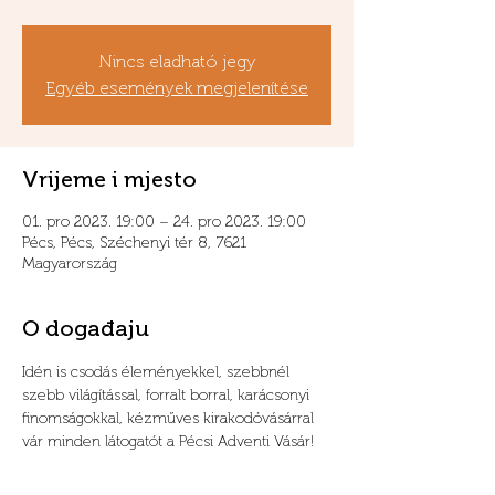
Nincs eladható jegy
Egyéb események megjelenítése
Vrijeme i mjesto
01. pro 2023. 19:00 – 24. pro 2023. 19:00
Pécs, Pécs, Széchenyi tér 8, 7621
Magyarország
O događaju
Idén is csodás éleményekkel, szebbnél 
szebb világítással, forralt borral, karácsonyi 
finomságokkal, kézműves kirakodóvásárral 
vár minden látogatót a Pécsi Adventi Vásár! 