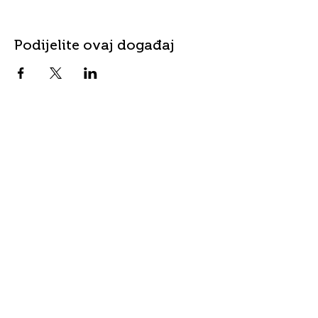
Podijelite ovaj događaj
Kontakt
Adresa
info@fordanhotel.hu
7622 Pécs, Bajcsy-Zs.
Tel:
+36 30 206 10 28
Endre utca 14-16.
Prihvaćeno
sredstvo
plaćanja
Visa i Master Card
bankovne kartice
Sve vrste SZÉP